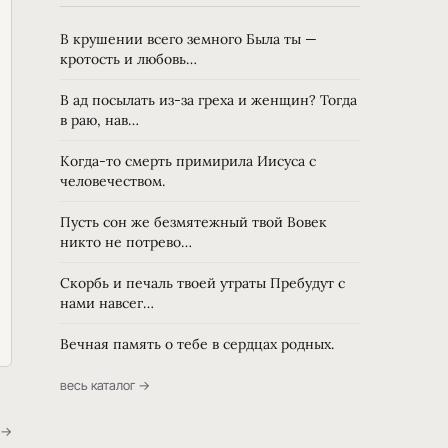
В крушении всего земного Была ты —
кротость и любовь…
В ад посылать из-за греха и женщин? Тогда
в раю, нав…
Когда-то смерть примирила Иисуса с
человечеством.
Пусть сон же безмятежный твой Вовек
никто не потрево…
Скорбь и печаль твоей утраты Пребудут с
нами навсег…
Вечная память о тебе в сердцах родных.
весь каталог →
 →