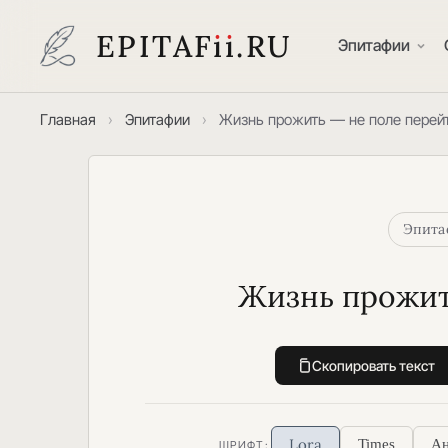
EPITAF
i
i
.RU
Эпитафии
Главная
›
Эпитафии
›
Жизнь прожить — не поле перей
Эпита
Жизнь прожить
Скопировать текст
Lora
Times
Ан
ШРИФТ: