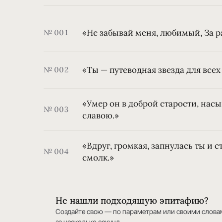
«Не забывай меня, любимый, За р
№ 001
«Ты — путеводная звезда для всех 
№ 002
«Умер он в доброй старости, нас
№ 003
славою.»
«Вдруг, громкая, запнулась ты и ст
№ 004
смолк.»
Не нашли подходящую эпитафию?
Создайте свою — по параметрам или своими слова
за несколько секунд.