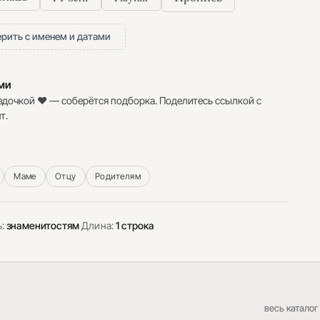
рить с именем и датами
ими
здочкой ♥ — соберётся подборка. Поделитесь ссылкой с
т.
Маме
Отцу
Родителям
ь:
знаменитостям
·
Длина:
1 строка
весь каталог