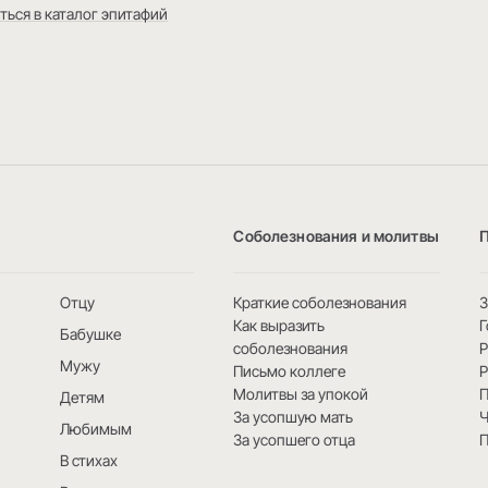
ться в каталог эпитафий
Соболезнования и молитвы
Отцу
Краткие соболезнования
3
Как выразить
Г
Бабушке
соболезнования
Мужу
Письмо коллеге
Р
Молитвы за упокой
Детям
За усопшую мать
Ч
Любимым
За усопшего отца
В стихах