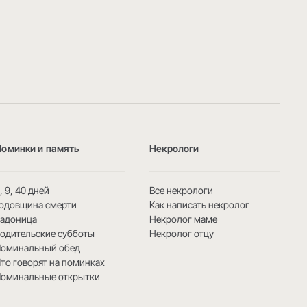
Поминки и память
Некрологи
, 9, 40 дней
Все некрологи
одовщина смерти
Как написать некролог
Радоница
Некролог маме
одительские субботы
Некролог отцу
Поминальный обед
то говорят на поминках
Поминальные открытки