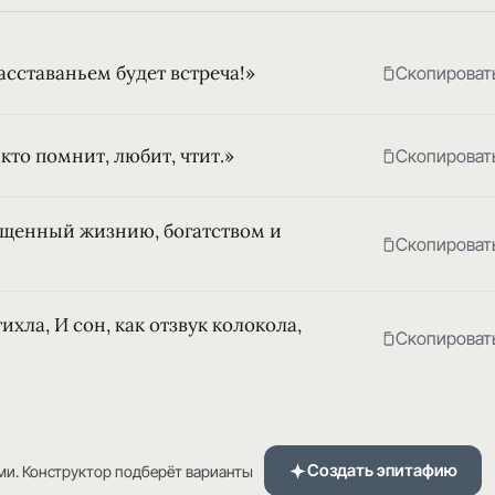
асставаньем будет встреча!»
Скопироват
кто помнит, любит, чтит.»
Скопироват
ыщенный жизнию, богатством и
Скопироват
ихла, И сон, как отзвук колокола,
Скопироват
Создать эпитафию
ми. Конструктор подберёт варианты