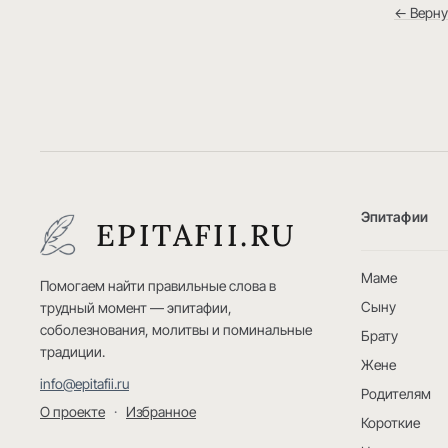
← Верну
Эпитафии
EPITAFII.RU
Маме
Помогаем найти правильные слова в
Сыну
трудный момент — эпитафии,
соболезнования, молитвы и поминальные
Брату
традиции.
Жене
info@epitafii.ru
Родителям
О проекте
·
Избранное
Короткие