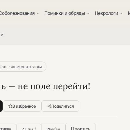
Соболезнования
Поминки и обряды
Некрологи
ти
фия · знаменитостям
 — не поле перейти!
В избранное
Поделиться
PT Serif
Playfair
Пропись
тиква