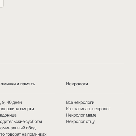
Поминки и память
Некрологи
, 9, 40 дней
Все некрологи
одовщина смерти
Как написать некролог
Радоница
Некролог маме
одительские субботы
Некролог отцу
Поминальный обед
то говорят на поминках