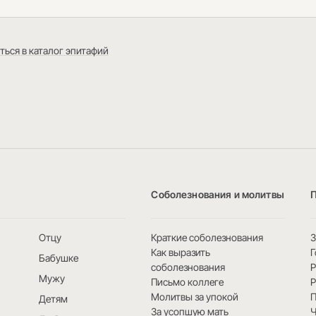
ться в каталог эпитафий
Соболезнования и молитвы
Отцу
Краткие соболезнования
3
Как выразить
Г
Бабушке
соболезнования
Мужу
Письмо коллеге
Р
Молитвы за упокой
Детям
За усопшую мать
Ч