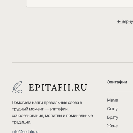
← Верну
Эпитафии
EPITAFII.RU
Маме
Помогаем найти правильные слова в
Сыну
трудный момент — эпитафии,
соболезнования, молитвы и поминальные
Брату
традиции.
Жене
info@epitafii.ru