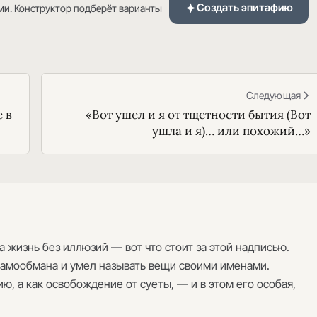
Создать эпитафию
ми. Конструктор подберёт варианты
Следующая
е в
«Вот ушел и я от тщетности бытия (Вот
ушла и я)… или похожий…»
 жизнь без иллюзий — вот что стоит за этой надписью.
самообмана и умел называть вещи своими именами.
ю, а как освобождение от суеты, — и в этом его особая,