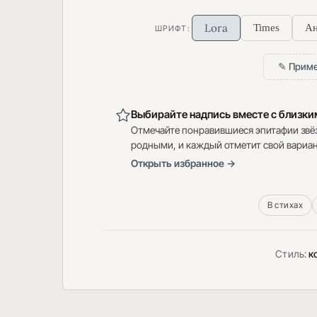
Lora
Times
Ан
ШРИФТ:
✎ Приме
Выбирайте надпись вместе с близк
Отмечайте понравившиеся эпитафии звё
родными, и каждый отметит свой вариан
Открыть избранное →
В стихах
Стиль:
к