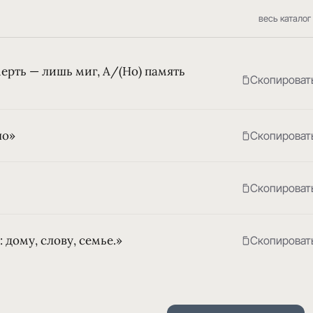
весь каталог
мерть — лишь миг, А/(Но) память
Скопироват
ло»
Скопироват
Скопироват
 дому, слову, семье.»
Скопироват