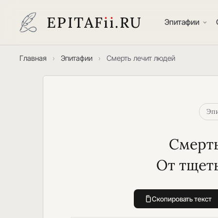
EPITAF
i
i
.RU
Эпитафии
Главная
›
Эпитафии
›
Смерть лечит людей
Эпи
Смерть
От тщет
Скопировать текст