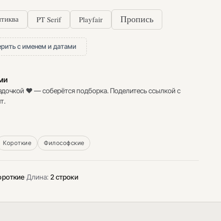
PT Serif
Playfair
Пропись
тиква
рить с именем и датами
ими
здочкой ♥ — соберётся подборка. Поделитесь ссылкой с
т.
Короткие
Философские
ороткие
·
Длина:
2 строки