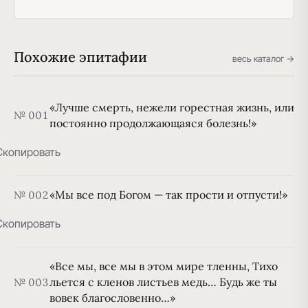
Похожие эпитафии
весь каталог →
«Лучше смерть, нежели горестная жизнь, или
№ 001
постоянно продолжающаяся болезнь!»
Скопировать
«Мы все под Богом — так прости и отпусти!»
№ 002
Скопировать
«Все мы, все мы в этом мире тленны, Тихо
льется с кленов листьев медь… Будь же ты
№ 003
вовек благословенно…»