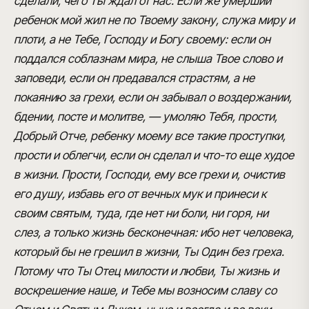
сделали, чего Ты ждал от нас. Если же умерший
ребенок мой жил не по Твоему закону, служа миру и
плоти, а не Тебе, Господу и Богу своему: если он
поддался соблазнам мира, не слыша Твое слово и
заповеди, если он предавался страстям, а не
покаянию за грехи, если он забывал о воздержании,
бдении, посте и молитве, — умоляю Тебя, прости,
Добрый Отче, ребенку моему все такие проступки,
прости и облегчи, если он сделал и что-то еще худое
в жизни. Прости, Господи, ему все грехи и, очистив
его душу, избавь его от вечных мук и принеси к
своим святым, туда, где нет ни боли, ни горя, ни
слез, а только жизнь бесконечная: ибо нет человека,
который бы не грешил в жизни, Ты Один без греха.
Потому что Ты Отец милости и любви, Ты жизнь и
воскрешение наше, и Тебе мы возносим славу со