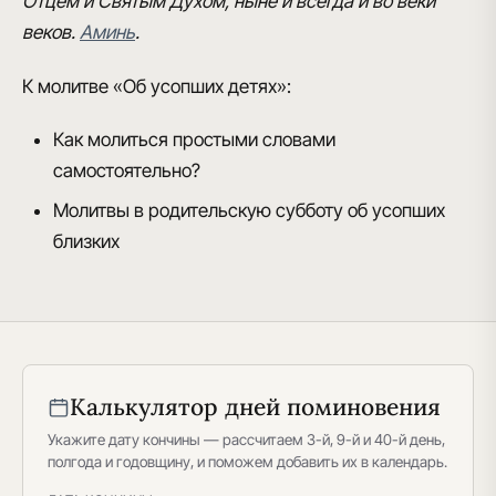
Отцем и Святым Духом, ныне и всегда и во веки
веков.
Аминь
.
К молитве
«Об усопших детях»
:
Как молиться простыми словами
самостоятельно?
Молитвы в родительскую субботу об усопших
близких
Калькулятор дней поминовения
Укажите дату кончины — рассчитаем 3-й, 9-й и 40-й день,
полгода и годовщину, и поможем добавить их в календарь.