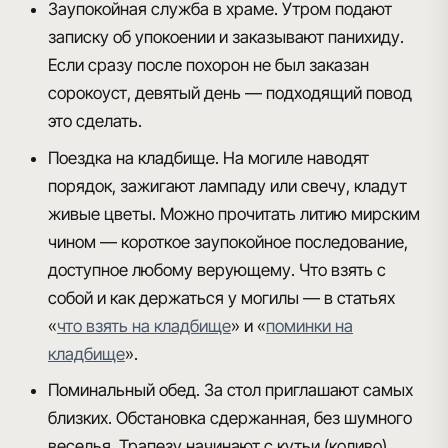
Заупокойная служба в храме.
Утром подают
записку об упокоении и заказывают панихиду.
Если сразу после похорон не был заказан
сорокоуст, девятый день — подходящий повод
это сделать.
Поездка на кладбище.
На могиле наводят
порядок, зажигают лампаду или свечу, кладут
живые цветы. Можно прочитать литию мирским
чином — короткое заупокойное последование,
доступное любому верующему. Что взять с
собой и как держаться у могилы — в статьях
«
что взять на кладбище
» и «
поминки на
кладбище
».
Поминальный обед.
За стол приглашают самых
близких. Обстановка сдержанная, без шумного
веселья. Трапезу начинают с кутьи (коливо),