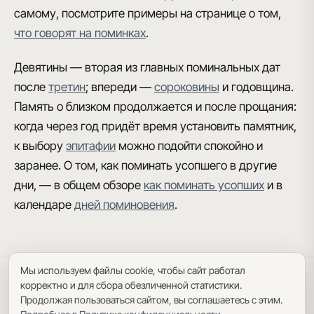
самому, посмотрите примеры на странице о том,
что говорят на поминках
.
Девятины — вторая из главных поминальных дат
после
третин
; впереди —
сороковины
и годовщина.
Память о близком продолжается и после прощания:
когда через год придёт время установить памятник,
к выбору
эпитафии
можно подойти спокойно и
заранее. О том, как поминать усопшего в другие
дни, — в общем обзоре
как поминать усопших
и в
календаре
дней поминовения
.
Мы используем файлы cookie, чтобы сайт работал
Политика конфиденциальности
·
Пользовательское соглашение
·
корректно и для сбора обезличенной статистики.
Карта сайта
Продолжая пользоваться сайтом, вы соглашаетесь с этим.