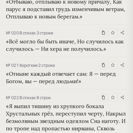
«Отбываю, отплываю к новому причалу, Как 
парус я подставил грудь изменчивым ветрам, 
Отплываю к новым берегам.»
№ 020
·
В стихах
·
3 строки
«Всё могло бы быть иначе, Но случилось как 
случилось — Ни хера не получилось.»
№ 021
·
Короткие
·
2 строки
«Отныне каждый отвечает сам: Я — перед 
Богом, вы — перед людьми!»
№ 022
·
В стихах
·
8 строк
«Я выпил тишину из хрупкого бокала 
Хрустальных грёз, переступил черту, Накрыл 
безмолвным звездным одеялом Сна наготу. И 
по тропе над пропастью нирваны, Сквозь 