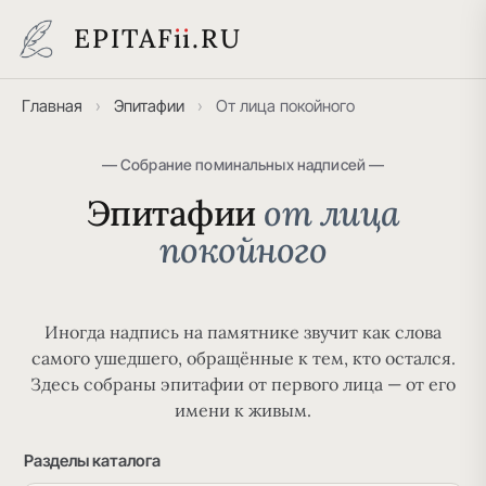
EPITAF
i
i
.RU
Главная
›
Эпитафии
›
От лица покойного
— Собрание поминальных надписей —
Эпитафии
от лица
покойного
Иногда надпись на памятнике звучит как слова
самого ушедшего, обращённые к тем, кто остался.
Здесь собраны эпитафии от первого лица — от его
имени к живым.
Разделы каталога