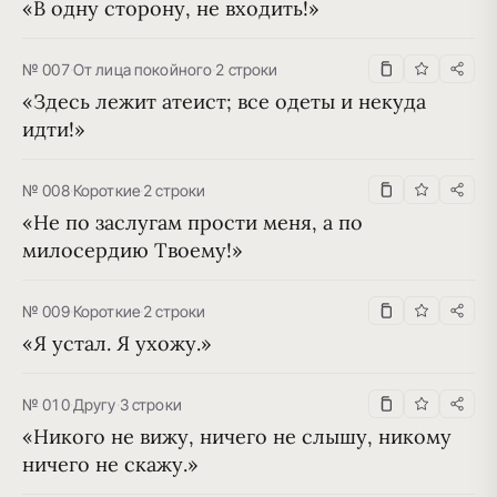
«В одну сторону, не входить!»
№ 007
·
От лица покойного
·
2 строки
«Здесь лежит атеист; все одеты и некуда 
идти!»
№ 008
·
Короткие
·
2 строки
«Не по заслугам прости меня, а по 
милосердию Твоему!»
№ 009
·
Короткие
·
2 строки
«Я устал. Я ухожу.»
№ 010
·
Другу
·
3 строки
«Никого не вижу, ничего не слышу, никому 
ничего не скажу.»