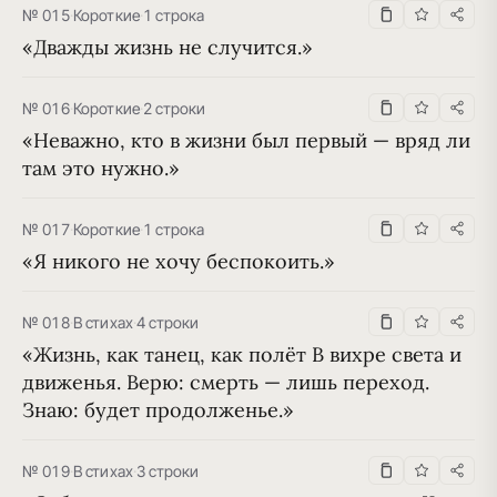
№ 015
·
Короткие
·
1 строка
«Дважды жизнь не случится.»
№ 016
·
Короткие
·
2 строки
«Неважно, кто в жизни был первый — вряд ли 
там это нужно.»
№ 017
·
Короткие
·
1 строка
«Я никого не хочу беспокоить.»
№ 018
·
В стихах
·
4 строки
«Жизнь, как танец, как полёт В вихре света и 
движенья. Верю: смерть — лишь переход. 
Знаю: будет продолженье.»
№ 019
·
В стихах
·
3 строки