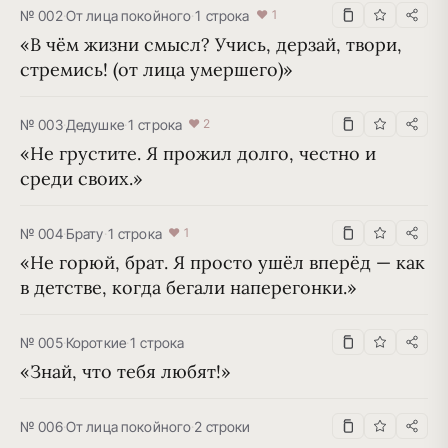
№ 002
·
От лица покойного
·
1 строка
♥ 1
«В чём жизни смысл? Учись, дерзай, твори, 
стремись! (от лица умершего)»
№ 003
·
Дедушке
·
1 строка
♥ 2
«Не грустите. Я прожил долго, честно и 
среди своих.»
№ 004
·
Брату
·
1 строка
♥ 1
«Не горюй, брат. Я просто ушёл вперёд — как 
в детстве, когда бегали наперегонки.»
№ 005
·
Короткие
·
1 строка
«Знай, что тебя любят!»
№ 006
·
От лица покойного
·
2 строки