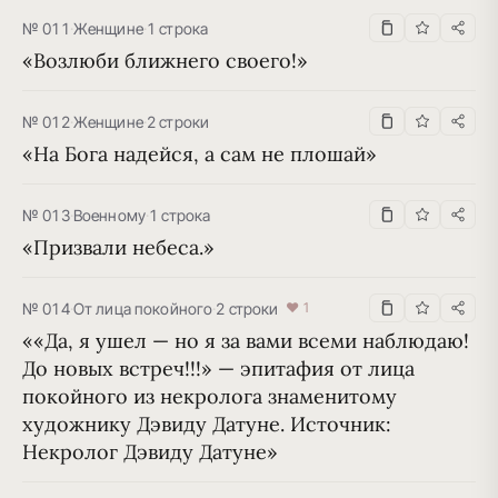
№ 011
·
Женщине
·
1 строка
«Возлюби ближнего своего!»
№ 012
·
Женщине
·
2 строки
«На Бога надейся, а сам не плошай»
№ 013
·
Военному
·
1 строка
«Призвали небеса.»
№ 014
·
От лица покойного
·
2 строки
♥ 1
««Да, я ушел — но я за вами вcеми наблюдаю! 
До новых встреч!!!» — эпитафия от лица 
покойного из некролога знаменитому 
художнику Дэвиду Датуне. Источник: 
Некролог Дэвиду Датуне»