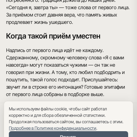
погребённого. Традиция дожила до наших дней:
«Сегодня я, завтра ты» — тоже слова от первого лица.
За приёмом стоит давняя вера, что память живых
продлевает жизнь ушедшего.
Когда такой приём уместен
Надпись от первого лица идёт не каждому.
Сдержанному, скромному человеку слова «Я с вами
навсегда» могут показаться чужими — он так не
говорил при жизни. А тому, кто любил подбодрить и
пошутить, такой голос подходит. Прислушайтесь:
звучит ли в строке его интонация? Готовые эпитафии
от первого лица собраны в подборке выше.
Мы используем файлы cookie, чтобы сайт работал
Политика конфиденциальности
·
Пользовательское соглашение
·
корректно и для сбора обезличенной статистики.
Карта сайта
Продолжая пользоваться сайтом, вы соглашаетесь с этим.
Подробнее в Политике конфиденциальности
.
Принять