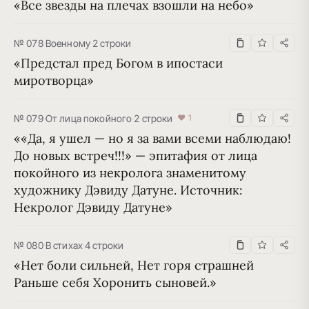
«Все звезды на плечах взошли на небо»
№ 078
·
Военному
·
2 строки
«Предстал пред Богом в ипостаси 
миротворца»
№ 079
·
От лица покойного
·
2 строки
♥ 1
««Да, я ушел — но я за вами вcеми наблюдаю! 
До новых встреч!!!» — эпитафия от лица 
покойного из некролога знаменитому 
художнику Дэвиду Датуне. Источник: 
Некролог Дэвиду Датуне»
№ 080
·
В стихах
·
4 строки
«Нет боли сильней, Нет горя страшней 
Раньше себя Хоронить сыновей.»