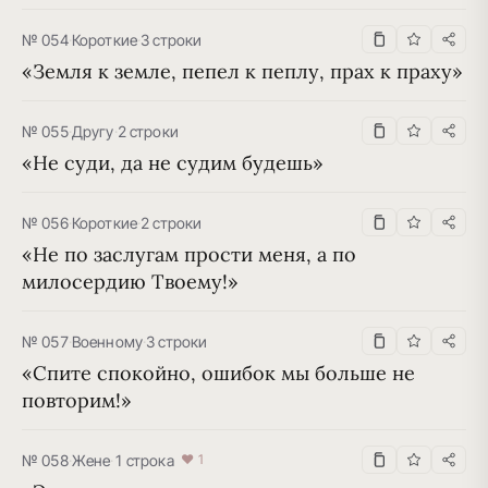
№ 054
·
Короткие
·
3 строки
«Земля к земле, пепел к пеплу, прах к праху»
№ 055
·
Другу
·
2 строки
«Не суди, да не судим будешь»
№ 056
·
Короткие
·
2 строки
«Не по заслугам прости меня, а по 
милосердию Твоему!»
№ 057
·
Военному
·
3 строки
«Спите спокойно, ошибок мы больше не 
повторим!»
№ 058
·
Жене
·
1 строка
♥ 1