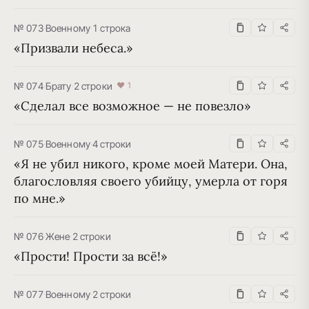
№ 073
·
Военному
·
1 строка
«Призвали небеса.»
№ 074
·
Брату
·
2 строки
♥ 1
«Сделал все возможное — не повезло»
№ 075
·
Военному
·
4 строки
«Я не убил никого, кроме моей Матери. Она, 
благословляя своего убийцу, умерла от горя 
по мне.»
№ 076
·
Жене
·
2 строки
«Прости! Прости за всё!»
№ 077
·
Военному
·
2 строки