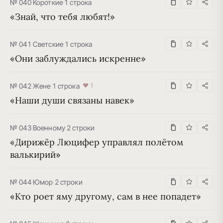
№ 040
·
Короткие
·
1 строка
«Знай, что тебя любят!»
№ 041
·
Светские
·
1 строка
«Они заблуждались искренне»
№ 042
·
Жене
·
1 строка
♥ 1
«Наши души связаны навек»
№ 043
·
Военному
·
2 строки
«Дирижёр Люцифер управлял полётом 
валькирий»
№ 044
·
Юмор
·
2 строки
«Кто роет яму другому, сам в нее попадет»