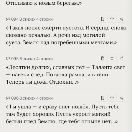
Отплываю к новым берегам.»
№ 094
·
В стихах
·
4 строки
«Такая после смерти пустота. И сердце снова 
сковано печалью, А речи над могилой — 
суета. Земля над погребенными мечтами.»
№ 095
·
В стихах
·
4 строки
«Десятки долгих, славных лет — Таланта свет 
— навеки след. Погасла рампа, и в тени 
Теперь ты дома. Отдохни…»
№ 096
·
В стихах
·
4 строки
«Ты ушла — и сразу снег пошёл. Пусть тебе 
там будет хорошо. Пусть укроет мягкий 
белый плед Землю, где тебя отныне нет…»