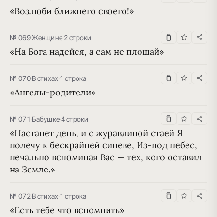
«Возлюби ближнего своего!»
№ 069
·
Женщине
·
2 строки
«На Бога надейся, а сам не плошай»
№ 070
·
В стихах
·
1 строка
«Ангелы-родители»
№ 071
·
Бабушке
·
4 строки
«Настанет день, и с журавлиной стаей Я 
полечу к бескрайней синеве, Из-под небес, 
печально вспоминая Вас — тех, кого оставил 
на Земле.»
№ 072
·
В стихах
·
1 строка
«Есть тебе что вспомнить»