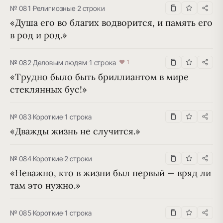
№ 081
·
Религиозные
·
2 строки
«Душа его во благих водворится, и память его 
в род и род.»
№ 082
·
Деловым людям
·
1 строка
♥ 1
«Трудно было быть бриллиантом в мире 
стеклянных бус!»
№ 083
·
Короткие
·
1 строка
«Дважды жизнь не случится.»
№ 084
·
Короткие
·
2 строки
«Неважно, кто в жизни был первый — вряд ли 
там это нужно.»
№ 085
·
Короткие
·
1 строка