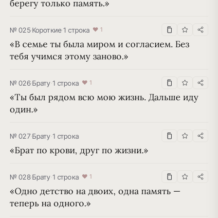
берегу только память.»
№ 025
·
Короткие
·
1 строка
♥ 1
«В семье ты была миром и согласием. Без 
тебя учимся этому заново.»
№ 026
·
Брату
·
1 строка
♥ 1
«Ты был рядом всю мою жизнь. Дальше иду 
один.»
№ 027
·
Брату
·
1 строка
«Брат по крови, друг по жизни.»
№ 028
·
Брату
·
1 строка
♥ 1
«Одно детство на двоих, одна память — 
теперь на одного.»