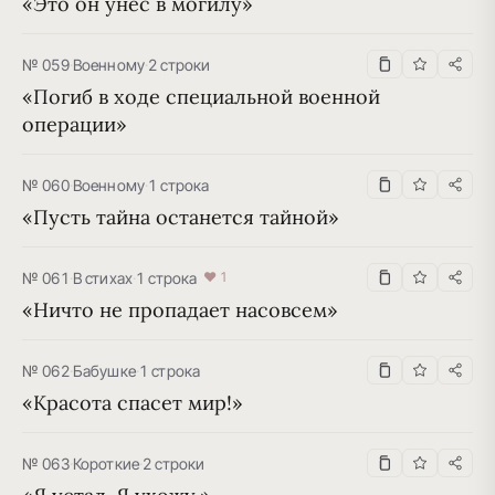
«Это он унес в могилу»
№ 059
·
Военному
·
2 строки
«Погиб в ходе специальной военной 
операции»
№ 060
·
Военному
·
1 строка
«Пусть тайна останется тайной»
№ 061
·
В стихах
·
1 строка
♥ 1
«Ничто не пропадает насовсем»
№ 062
·
Бабушке
·
1 строка
«Красота спасет мир!»
№ 063
·
Короткие
·
2 строки