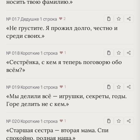
носить твою фамилию.»
№ 017
·
Дедушке
·
1 строка
♥ 2
«Не грустите. Я прожил долго, честно и 
среди своих.»
№ 018
·
Короткие
·
1 строка
♥ 1
«Сестрёнка, с кем я теперь поговорю обо 
всём?»
№ 019
·
Короткие
·
1 строка
♥ 1
«Мы делили всё — игрушки, секреты, годы. 
Горе делить не с кем.»
№ 020
·
Короткие
·
1 строка
♥ 1
«Старшая сестра — вторая мама. Спи 
спокойно, родная наша.»