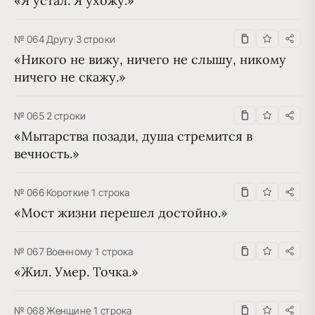
«Я устал. Я ухожу.»
№ 064
·
Другу
·
3 строки
«Никого не вижу, ничего не слышу, никому 
ничего не скажу.»
№ 065
·
2 строки
«Мытарства позади, душа стремится в 
вечность.»
№ 066
·
Короткие
·
1 строка
«Мост жизни перешел достойно.»
№ 067
·
Военному
·
1 строка
«Жил. Умер. Точка.»
№ 068
·
Женщине
·
1 строка