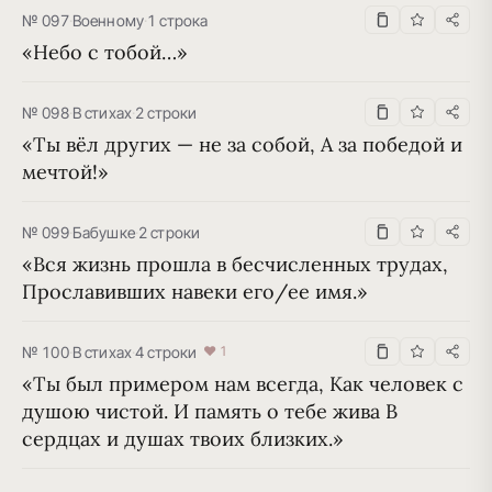
№ 097
·
Военному
·
1 строка
«Небо с тобой…»
№ 098
·
В стихах
·
2 строки
«Ты вёл других — не за собой, А за победой и 
мечтой!»
№ 099
·
Бабушке
·
2 строки
«Вся жизнь прошла в бесчисленных трудах, 
Прославивших навеки его/ее имя.»
№ 100
·
В стихах
·
4 строки
♥ 1
«Ты был примером нам всегда, Как человек с 
душою чистой. И память о тебе жива В 
сердцах и душах твоих близких.»