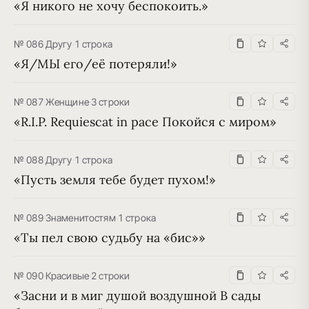
«Я никого не хочу беспокоить.»
№ 086
·
Другу
·
1 строка
«Я/МЫ его/её потеряли!»
№ 087
·
Женщине
·
3 строки
«R.I.P. Requiescat in pace Покойся с миром»
№ 088
·
Другу
·
1 строка
«Пусть земля тебе будет пухом!»
№ 089
·
Знаменитостям
·
1 строка
«Ты пел свою судьбу на «бис»»
№ 090
·
Красивые
·
2 строки
«Засни и в миг душой воздушной В сады 