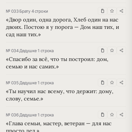
№ 033
·
Брату
·
4 строки
«Двор один, одна дорога, Хлеб один на нас 
двоих. Постою я у порога — Дом наш тих, и 
сад наш тих.»
№ 034
·
Дедушке
·
1 строка
«Спасибо за всё, что ты построил: дом, 
семью и нас самих.»
№ 035
·
Дедушке
·
1 строка
«Ты научил нас всему, что держит: дому, 
слову, семье.»
№ 036
·
Дедушке
·
1 строка
«Глава семьи, мастер, ветеран — для нас 
просто дед.»