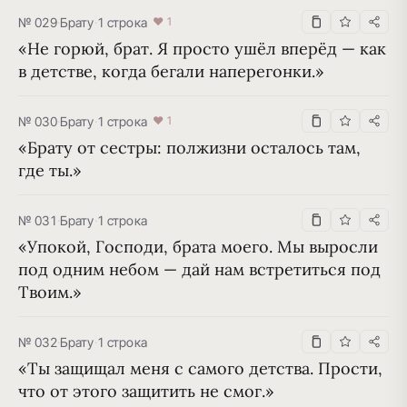
№ 029
·
Брату
·
1 строка
♥ 1
«Не горюй, брат. Я просто ушёл вперёд — как 
в детстве, когда бегали наперегонки.»
№ 030
·
Брату
·
1 строка
♥ 1
«Брату от сестры: полжизни осталось там, 
где ты.»
№ 031
·
Брату
·
1 строка
«Упокой, Господи, брата моего. Мы выросли 
под одним небом — дай нам встретиться под 
Твоим.»
№ 032
·
Брату
·
1 строка
«Ты защищал меня с самого детства. Прости, 
что от этого защитить не смог.»