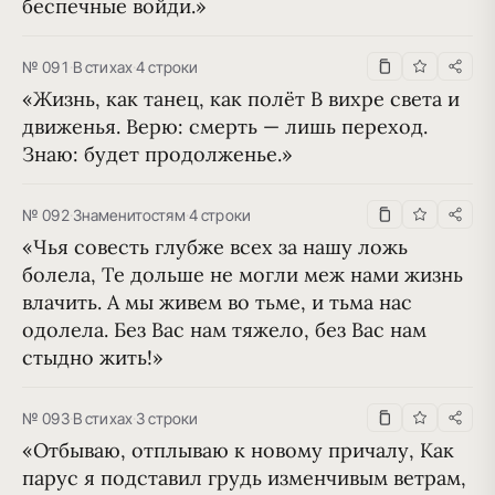
беспечные войди.»
№ 091
·
В стихах
·
4 строки
«Жизнь, как танец, как полёт В вихре света и 
движенья. Верю: смерть — лишь переход. 
Знаю: будет продолженье.»
№ 092
·
Знаменитостям
·
4 строки
«Чья совесть глубже всех за нашу ложь 
болела, Те дольше не могли меж нами жизнь 
влачить. А мы живем во тьме, и тьма нас 
одолела. Без Вас нам тяжело, без Вас нам 
стыдно жить!»
№ 093
·
В стихах
·
3 строки
«Отбываю, отплываю к новому причалу, Как 
парус я подставил грудь изменчивым ветрам, 