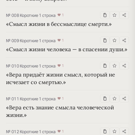
№ 008
·
Короткие
·
1 строка
♥ 1
«Смысл жизни в бессмыслице смерти.»
№ 009
·
Короткие
·
1 строка
♥ 1
«Смысл жизни человека — в спасении души.»
№ 010
·
Короткие
·
1 строка
♥ 1
«Вера придаёт жизни смысл, который не 
исчезает со смертью.»
№ 011
·
Короткие
·
1 строка
♥ 1
«Вера есть знание смысла человеческой 
жизни.»
№ 012
·
Короткие
·
1 строка
♥ 1