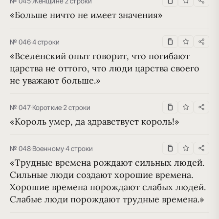
№ 045
·
Женщине
·
2 строки
«Больше ничто не имеет значения»
№ 046
·
4 строки
«Вселенский опыт говорит, что погибают 
царства не оттого, что люди царства своего 
не уважают больше.»
№ 047
·
Короткие
·
2 строки
«Король умер, да здравствует король!»
№ 048
·
Военному
·
4 строки
«Трудные времена рождают сильных людей. 
Сильные люди создают хорошие времена. 
Хорошие времена порождают слабых людей. 
Слабые люди порождают трудные времена.»