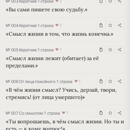
№ 003
·
Короткие
·
1 строка
♥ 2
«Вы сами пишете свою судьбу.»
№ 004
·
Короткие
·
1 строка
♥ 2
«Смысл жизни в том, что жизнь конечна.»
№ 005
·
Короткие
·
1 строка
♥ 1
«Смысл жизни лежит (обитает) за её 
пределами.»
№ 006
·
От лица покойного
·
1 строка
♥ 1
«В чём жизни смысл? Учись, дерзай, твори, 
стремись! (от лица умершего)»
№ 007
·
Со смыслом
·
1 строка
♥ 1
«Ты вопрошаешь, в чём смысл жизни. Но ты и 
есть — к кому вопрос!»