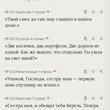
№ 021
·
Короткие
·
1 строка
♥ 1
«Твой смех до сих пор слышен в нашем 
доме.»
№ 022
·
В стихах
·
4 строки
♥ 1
«Две косички, два портфеля, Две дороги из 
одной. Как же вышло, что отдельно Ты ушла 
на свет иной?»
№ 023
·
Религиозные
·
1 строка
♥ 1
«Упокой, Господи, сестру мою — первую 
мою спутницу на земле.»
№ 024
·
Короткие
·
1 строка
♥ 1
«Сестра моя, я обещал тебя беречь. Теперь 