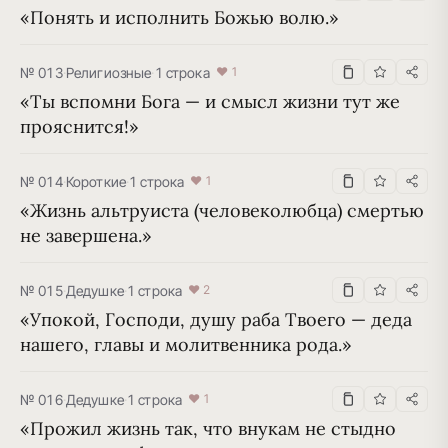
«Понять и исполнить Божью волю.»
№ 013
·
Религиозные
·
1 строка
♥ 1
«Ты вспомни Бога — и смысл жизни тут же 
прояснится!»
№ 014
·
Короткие
·
1 строка
♥ 1
«Жизнь альтруиста (человеколюбца) смертью 
не завершена.»
№ 015
·
Дедушке
·
1 строка
♥ 2
«Упокой, Господи, душу раба Твоего — деда 
нашего, главы и молитвенника рода.»
№ 016
·
Дедушке
·
1 строка
♥ 1
«Прожил жизнь так, что внукам не стыдно 