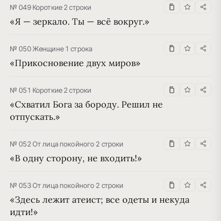
№ 049
·
Короткие
·
2 строки
«Я — зеркало. Ты — всё вокруг.»
№ 050
·
Женщине
·
1 строка
«Прикосновение двух миров»
№ 051
·
Короткие
·
2 строки
«Схватил Бога за бороду. Решил не 
отпускать.»
№ 052
·
От лица покойного
·
2 строки
«В одну сторону, не входить!»
№ 053
·
От лица покойного
·
2 строки
«Здесь лежит атеист; все одеты и некуда 
идти!»