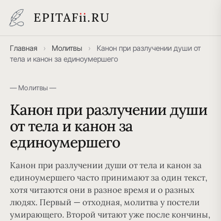
EPITAF
i
i
.RU
Главная
›
Молитвы
›
Канон при разлучении души от
тела и канон за единоумершего
— Молитвы —
Канон при разлучении души
от тела и канон за
единоумершего
Канон при разлучении души от тела
и
канон за
единоумершего
часто принимают за один текст,
хотя читаются они в разное время и о разных
людях. Первый — отходная, молитва у постели
умирающего. Второй читают уже после кончины,