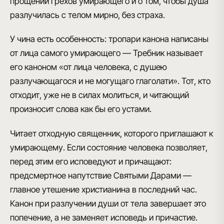
прощении грехов умирающего и о том, чтобы душа
разлучилась с телом мирно, без страха.
У чина есть особенность: тропари канона написаны
от лица самого умирающего — Требник называет
его каноном «от лица человека, с душею
разлучающагося и не могущаго глаголати». Тот, кто
отходит, уже не в силах молиться, и читающий
произносит слова как бы его устами.
Читает отходную священник, которого приглашают к
умирающему. Если состояние человека позволяет,
перед этим его исповедуют и причащают:
предсмертное напутствие Святыми Дарами —
главное утешение христианина в последний час.
Канон при разлучении души от тела завершает это
попечение, а не заменяет исповедь и причастие.