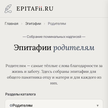
EPITAF
i
i
.RU
Главная
›
Эпитафии
›
Родителям
— Собрание поминальных надписей —
Эпитафии
родителям
Родителям — самые тёплые слова благодарности за
жизнь и заботу. Здесь собраны эпитафии для
общего памятника отцу и матери и для каждого из
них.
Разделы каталога
Родителям
▾
⚙