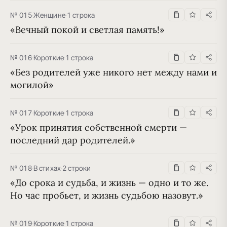
№ 015
·
Женщине
·
1 строка
«Вечный покой и светлая память!»
№ 016
·
Короткие
·
1 строка
«Без родителей уже никого нет между нами и 
могилой»
№ 017
·
Короткие
·
1 строка
«Урок принятия собственной смерти — 
последний дар родителей.»
№ 018
·
В стихах
·
2 строки
«До срока и судьба, и жизнь — одно и то же. 
Но час пробьет, и жизнь судьбою назовут.»
№ 019
·
Короткие
·
1 строка