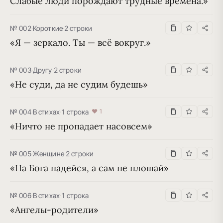
Слабые люди порождают трудные времена.»
№ 002
·
Короткие
·
2 строки
«Я — зеркало. Ты — всё вокруг.»
№ 003
·
Другу
·
2 строки
«Не суди, да не судим будешь»
№ 004
·
В стихах
·
1 строка
♥ 1
«Ничто не пропадает насовсем»
№ 005
·
Женщине
·
2 строки
«На Бога надейся, а сам не плошай»
№ 006
·
В стихах
·
1 строка
«Ангелы-родители»