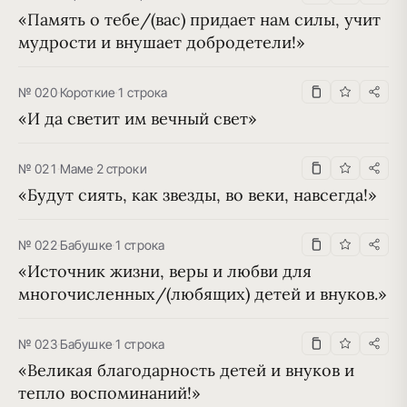
«Память о тебе/(вас) придает нам силы, учит 
мудрости и внушает добродетели!»
№ 020
·
Короткие
·
1 строка
«И да светит им вечный свет»
№ 021
·
Маме
·
2 строки
«Будут сиять, как звезды, во веки, навсегда!»
№ 022
·
Бабушке
·
1 строка
«Источник жизни, веры и любви для 
многочисленных/(любящих) детей и внуков.»
№ 023
·
Бабушке
·
1 строка
«Великая благодарность детей и внуков и 
тепло воспоминаний!»