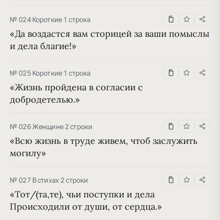
№ 024
·
Короткие
·
1 строка
«Да воздастся вам сторицей за ваши помыслы 
и дела благие!»
№ 025
·
Короткие
·
1 строка
«Жизнь пройдена в согласии с 
добродетелью.»
№ 026
·
Женщине
·
2 строки
«Всю жизнь в труде живем, чтоб заслужить 
могилу»
№ 027
·
В стихах
·
2 строки
«Тот/(та,те), чьи поступки и дела 
Происходили от души, от сердца.»