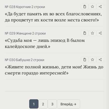
№ 028
·
Короткие
·
2 строки
«Да будет память их во всех благословениях, 
да процветут их кости возле места своего!»
№ 029
·
Женщине
·
2 строки
«Судьба моя — лишь эпизод В былом 
калейдоскопе дней.»
№ 030
·
Бабушке
·
2 строки
«Живите полной жизнью, дети мои! Жизнь до 
смерти гораздо интересней!»
1
2
3
Вперёд →