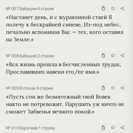
№ 007
·
Бабушке
·
4 строки
«Настанет день, и с журавлиной стаей Я 
полечу к бескрайней синеве, Из-под небес, 
печально вспоминая Вас — тех, кого оставил 
на Земле.»
№ 008
·
Бабушке
·
2 строки
«Вся жизнь прошла в бесчисленных трудах, 
Прославивших навеки его/ее имя.»
№ 009
·
В стихах
·
4 строки
«Пусть сон же безмятежный твой Вовек 
никто не потревожит, Нарушить уж ничто не 
сможет Забвенья вечного покой.»
№ 010
·
Короткие
·
1 строка