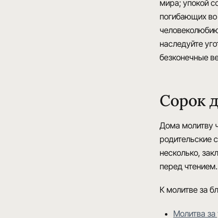
мира; упокой 
погибающих во 
человеколюбию 
наследуйте уг
безконечные ве
Сорок д
Дома молитву ч
родительские с
несколько, зак
перед чтением.
К молитве за б
Молитва за 