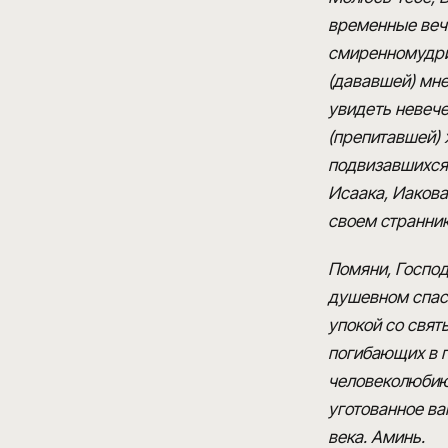
временные вечны
смиренномудрию
(дававшей) мн
увидеть невечер
(препитавшей)
подвизавшихся 
Исаака, Иакова
своем странник
Помяни, Господ
душевном спасе
упокой со свя
погибающих в г
человеколюбию 
уготованное ва
века. Аминь.