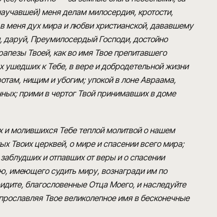
(научавшей) меня делам милосердия, кротости,
 меня дух мира и любви христианской, дававшему
 даруй, Преумилосердый Господи, достойно
трапезы Твоей, как во имя Твое препитавшего
 ушедших к Тебе, в вере и добродетельной жизни
там, нищим и убогим; упокой в лоне Авраама,
ых; прими в чертог Твой принимавших в доме
 и молившихся Тебе теплой молитвой о нашем
х Твоих церквей, о мире и спасении всего мира;
 заблудших и отпавших от веры и о спасении
ию, имеющего судить миру, вознагради им по
идите, благословенные Отца Моего, и наследуйте
 и прославляя Твое великолепное имя в бесконечные