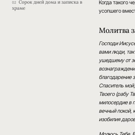
Сорок дней дома и записка в
Когда такого ч
02
храме
усопшего вмест
Молитва з
Господи Иисусе
вами люди, так
ушедшему от зе
вознаграждение
благодарение з
Спаситель мой
Твоего (рабу Тв
милосердие в п
вечный покой
изобилия даров
Молюсь Тебе, Ве