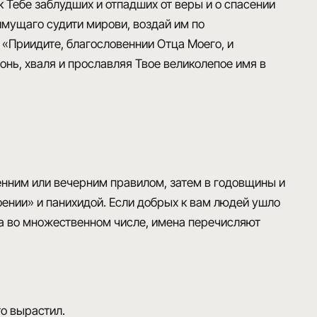
к Тебе заблудших и отпадших от веры и о спасении
имущаго судити мирови, воздай им по
 «Приидите, благословеннии Отца Моего, и
 онь, хваля и прославляя Твое великолепое имя в
енним или вечерним правилом, затем в годовщины и
оении» и панихидой. Если добрых к вам людей ушло
на во множественном числе, имена перечисляют
то вырастил.