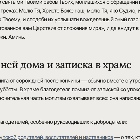
со святыми Твоими рабов Твоих, молившихся о обращении 
грехах. Молю Тя, Христе Боже наш, молю Тя, яко Судию, 
Твоему, и сподоби их услышати вожделенный оный глас:
отованное вам Царствие от сложения мира», и да внидут в
ки. Аминь.
ней дома и записка в храме
итают сорок дней после кончины — обычно вместе с утр
убботы. В храме благодетеля поминают запиской «о упок
лючительная часть молитвы охватывает всех: она написа
лагодетелей, особенно руководивших к добродетели:
упокой родителей, воспитателей и наставников
— о тех, к