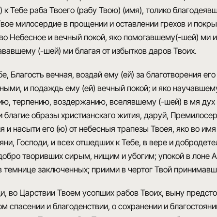
к Тебе раба Твоего (рабу Твою) (имя), толико благодеявшаг
вое милосердие в прощении и оставлении грехов и покрыи
во Небесное и вечный покой, яко помогавшему(-шей) ми
ававшему (-шей) ми благая от избытков даров Твоих.
е, Благость вечная, воздай ему (ей) за благотворения е
ыми, и подаждь ему (ей) вечный покой; и яко научавшем
, терпению, воздержанию, вселявшему (-шей) в мя дух м
и благие образы христианскаго жития, даруй, Премилосерд
я и насыти его (ю) от небесныя трапезы Твоея, яко во 
ни, Господи, и всех отшедших к Тебе, в вере и добродет
добро творивших сирым, нищим и убогим; упокой в лоне
 темнице заключенных; приими в чертог Твой принимавш
и, во Царствии Твоем усопших рабов Твоих, выну предст
 спасении и благоденствии, о сохранении и благостоянии 