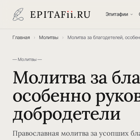
EPITAF
i
i
.RU
Эпитафии
Главная
›
Молитвы
›
Молитва за благодетелей, особе
— Молитвы —
Молитва за бла
особенно руко
добродетели
Православная молитва за усопших бл