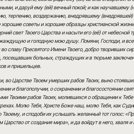
ми, и даруй ему (ей) вечный покой; и как научавшему 
, терпению, воздержанию, внедрявшему (внедрявшей) в
е хорошие советы и хорошие образцы христианской жизни,
ний свет Твоего Царства и насыти его (её) от небесной 
 жаждущую и голодную мою душу. Помяни, Господи, и всех
во славу Пресвятого Имени Твоего, добро творивших сиро
, посещавших больных, страждущих и в тюрьме заключенн
ов и пришельцев.
и, во Царстве Твоем умерших рабов Твоих, выно стоявших
нии и благополучии, о сохранении и благосостоянии святы
тыми Твоими рабов Твоих, молившихся о обращении к Тебе
рехах. Молю Тебя, Христе Боже наш, молю Тебя, как Суд
Твоему, и сподоби их услышать желанный тот голос: «Пр
м Царство от создания мира», и да войдут в него, хваля