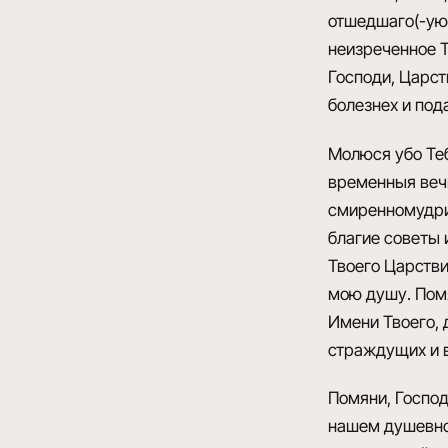
отшедшаго(-ую) 
неизреченное Т
Господи, Царст
болезнех и под
Молюся убо Теб
временныя вечн
смиренномудрию
благие советы 
Твоего Царстви
мою душу. Помя
Имени Твоего, 
страждущих и в
Помяни, Господ
нашем душевном