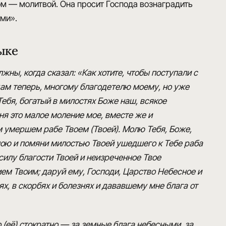
ом — молитвой. Она просит Господа вознаградить
ыми».
ыке
жны, когда сказал: «Как хотите, чтобы поступали с
отдам теперь, многому благодетелю моему, но уже
Тебя, богатый в милостях Боже наш, всякое
ня это малое моление мое, вместе же и
 умершем рабе Твоем (Твоей). Молю Тебя, Боже,
мою и помяни милостью Твоей ушедшего к Тебе раба
 силу благости Твоей и неизреченное Твое
ием Твоим; даруй ему, Господи, Царство Небесное и
х, в скорбях и болезнях и дававшему мне блага от
 (её) стократно — за земные блага небесными, за