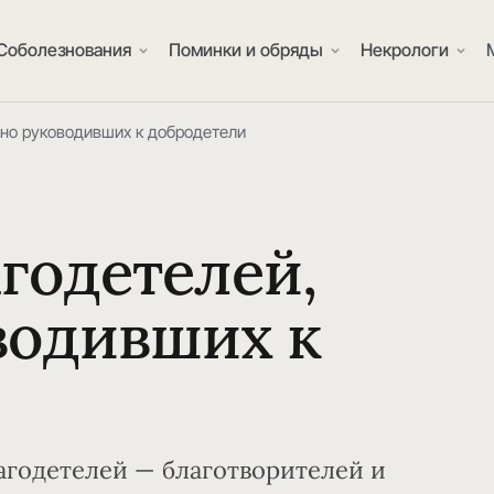
Соболезнования
Поминки и обряды
Некрологи
нно руководивших к добродетели
годетелей,
водивших к
агодетелей — благотворителей и