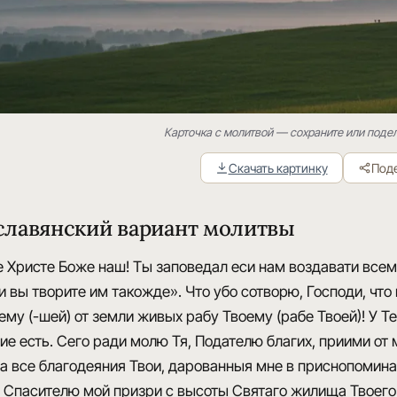
Карточка с молитвой — сохраните или поде
Скачать картинку
Под
лавянский вариант молитвы
 Христе Боже наш! Ты заповедал еси нам воздавати всем 
и вы творите им такожде». Что убо сотворю, Господи, что
у (-шей) от земли живых рабу Твоему (рабе Твоей)! У Те
ие есть. Сего ради молю Тя, Подателю благих, приими от 
а все благодеяния Твои, дарованныя мне в приснопоминаем
 Спасителю мой призри с высоты Святаго жилища Твоег