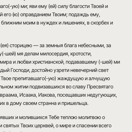
о(-ую) ми; яви ему (ей) силу благости Твоей и
̆ его (ю) оправданием Твоим; подаждь ему,
 и ближним моим в нуждех и лишениях, в скорбех и
го (ея) сторицею — за земныя блага небесными, за
у(-шей) мя делам милосердия, кротости,
ира и любви христианской, подававшему (-шей) ми
ый Господи, достойно узрети невечерний свет
имя Твое препитавшаго(-ую) жаждущую и алчущую
ельном житии подвизавшихся во славу Пресвятаго
 Авраама, Исаака, Иакова, посещавших недугующих,
их в дому своем странна и пришельца.
оявших и молившихся Тебе теплою молитвою о
святых Твоих церквей, о мире и спасении всего