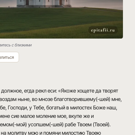
литесь с близкими
елиться
должное, егда рекл еси: «Якоже хощете да творят
 воздам ныне, во мнозе благотворившему(-шей) мне,
бе, Господи, у Тебе, богатый в милостех Боже наш,
мене сие малое моление мое, вкупе же и
ом(-мой) усопшем(-шей) рабе Твоем (Твоей).
о на молитву мою и помяни милостию Твоею