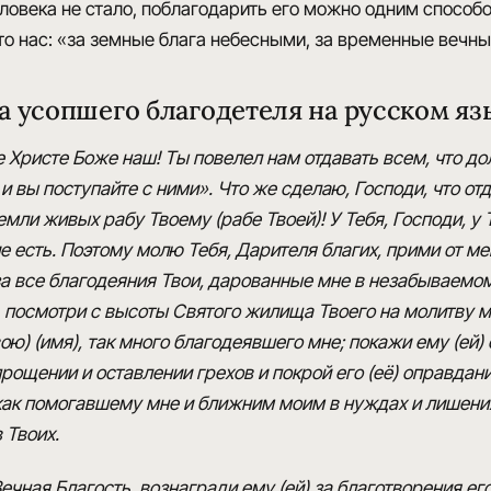
еловека не стало, поблагодарить его можно одним способ
о нас: «за земные блага небесными, за временные вечн
а усопшего благодетеля на русском яз
 Христе Боже наш! Ты повелел нам отдавать всем, что дол
 и вы поступайте с ними». Что же сделаю, Господи, что 
мли живых рабу Твоему (рабе Твоей)! У Тебя, Господи, у 
 есть. Поэтому молю Тебя, Дарителя благих, прими от ме
а все благодеяния Твои, дарованные мне в незабываемом
, посмотри с высоты Святого жилища Твоего на молитву 
ою) (имя), так много благодеявшего мне; покажи ему (ей)
рощении и оставлении грехов и покрой его (её) оправдан
, как помогавшему мне и ближним моим в нуждах и лишения
 Твоих.
чная Благость, вознагради ему (ей) за благотворения его