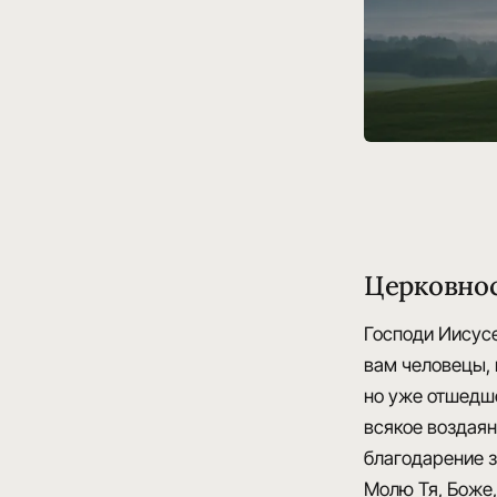
Церковнос
Господи Иисусе
вам человецы, 
но уже отшедшем
всякое воздаян
благодарение з
Молю Тя, Боже,