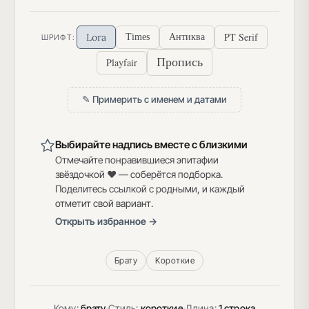
PT Serif
Lora
Times
Антиква
ШРИФТ:
Пропись
Playfair
✎ Примерить с именем и датами
Выбирайте надпись вместе с близкими
Отмечайте понравившиеся эпитафии
звёздочкой ♥ — соберётся подборка.
Поделитесь ссылкой с родными, и каждый
отметит свой вариант.
Открыть избранное →
Брату
Короткие
Кому:
брату
·
Стиль:
короткие
·
Длина:
1 строка