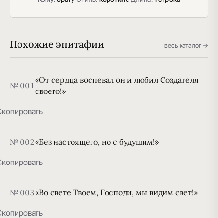
Похожие эпитафии
весь каталог →
«От сердца воспевал он и любил Создателя
№ 001
своего!»
Скопировать
«Без настоящего, но с будущим!»
№ 002
Скопировать
«Во свете Твоем, Господи, мы видим свет!»
№ 003
Скопировать