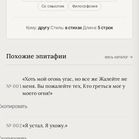
Со смыслом
Философские
Кому:
другу
·
Стиль:
в стихах
·
Длина:
5 строк
Похожие эпитафии
весь каталог →
«Хоть мой огонь угас, но все же Жалейте не
меня. Вы пожалейте тех, Кто греться мог у
№ 001
моего огня!»
Скопировать
«Я устал. Я ухожу.»
№ 002
Скопировать