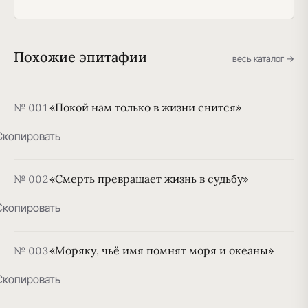
Похожие эпитафии
весь каталог →
«Покой нам только в жизни снится»
№ 001
Скопировать
«Смерть превращает жизнь в судьбу»
№ 002
Скопировать
«Моряку, чьё имя помнят моря и океаны»
№ 003
Скопировать