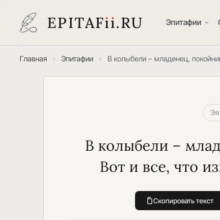
EPITAF
i
i
.RU
Эпитафии
Главная
›
Эпитафии
›
В колыбели – младенец, покойник
Эп
В колыбели – младе
 Вот и все, что 
Скопировать текст