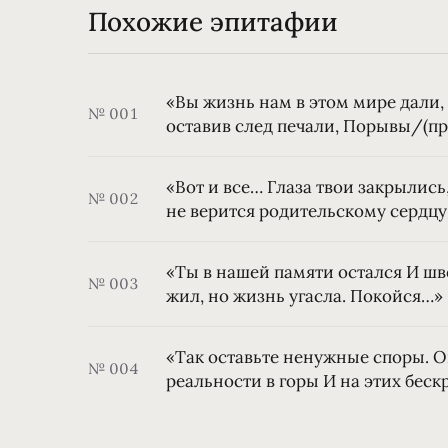
Похожие эпитафии
«Вы жизнь нам в этом мире дали, 
№ 001
оставив след печали, Порывы/(
«Вот и все… Глаза твои закрылись
№ 002
не верится родительскому сердцу
«Ты в нашей памяти остался И шве
№ 003
жил, но жизнь угасла. Покойся…»
«Так оставьте ненужные споры. Он
№ 004
реальности в горы И на этих беск