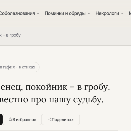
Соболезнования
Поминки и обряды
Некрологи
 – в гробу
итафия · в стихах
нец, покойник – в гробу.
известно про нашу судьбу.
В избранное
Поделиться