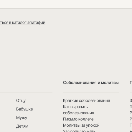
ться в каталог эпитафий
Соболезнования и молитвы
Отцу
Краткие соболезнования
3
Как выразить
Г
Бабушке
соболезнования
Мужу
Письмо коллеге
Р
Молитвы за упокой
Детям
За усопшую мать
Ч