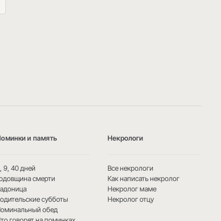
Поминки и память
Некрологи
, 9, 40 дней
Все некрологи
одовщина смерти
Как написать некролог
Радоница
Некролог маме
одительские субботы
Некролог отцу
Поминальный обед
то говорят на поминках