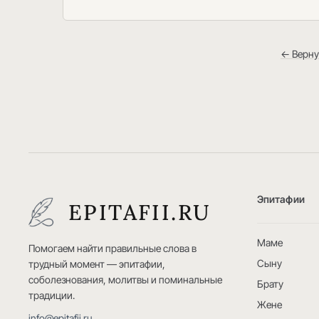
← Верну
Эпитафии
EPITAFII.RU
Маме
Помогаем найти правильные слова в
Сыну
трудный момент — эпитафии,
соболезнования, молитвы и поминальные
Брату
традиции.
Жене
info@epitafii.ru