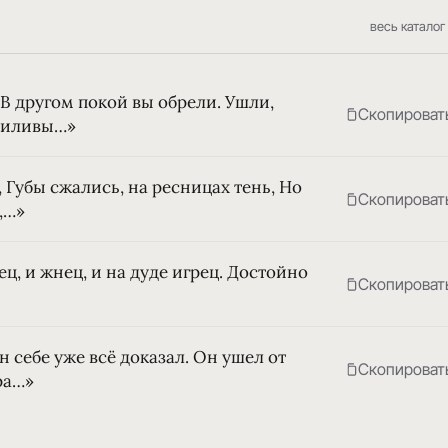
весь каталог
В другом покой вы обрели. Ушли,
Скопироват
приливы…»
, Губы сжались, на ресницах тень, Но
Скопироват
,…»
ц, и жнец, и на дуде игрец. Достойно
Скопироват
 себе уже всё доказал. Он ушел от
Скопироват
ра…»