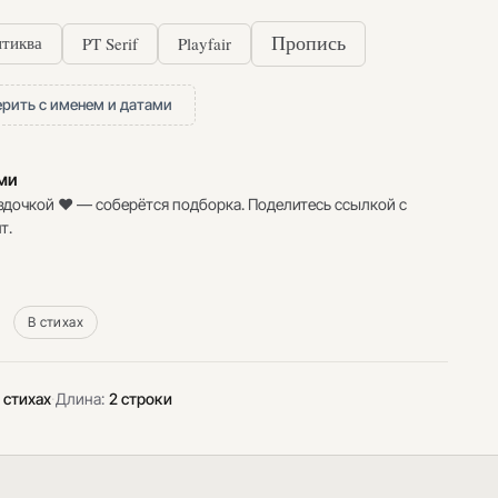
PT Serif
Playfair
Пропись
тиква
рить с именем и датами
ими
здочкой ♥ — соберётся подборка. Поделитесь ссылкой с
т.
В стихах
 стихах
·
Длина:
2 строки