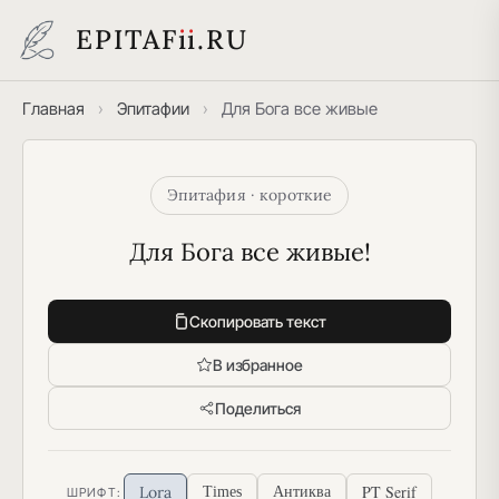
EPITAF
i
i
.RU
Главная
›
Эпитафии
›
Для Бога все живые
Эпитафия · короткие
Для Бога все живые!
Скопировать текст
В избранное
Поделиться
PT Serif
Lora
Times
Антиква
ШРИФТ: