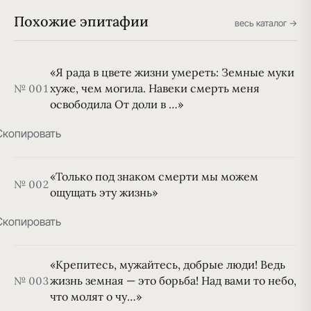
Похожие эпитафии
весь каталог →
«Я рада в цвете жизни умереть: Земные муки
хуже, чем могила. Навеки смерть меня
№ 001
освободила От доли в …»
Скопировать
«Только под знаком смерти мы можем
№ 002
ощущать эту жизнь»
Скопировать
«Крепитесь, мужайтесь, добрые люди! Ведь
жизнь земная — это борьба! Над вами то небо,
№ 003
что молят о чу…»