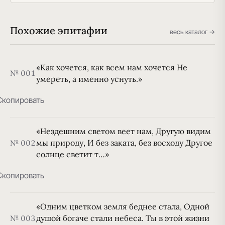
Похожие эпитафии
весь каталог →
«Как хочется, как всем нам хочется Не
№ 001
умереть, а именно уснуть.»
Скопировать
«Нездешним светом веет нам, Другую видим
мы природу, И без заката, без восходу Другое
№ 002
солнце светит т…»
Скопировать
«Одним цветком земля беднее стала, Одной
душой богаче стали небеса. Ты в этой жизни
№ 003