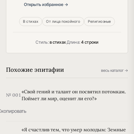
Открыть избранное →
В стихах
От лица покойного
Религиозные
Стиль:
в стихах
·
Длина:
4 строки
Похожие эпитафии
весь каталог →
«Свой гений и талант он посвятил потомкам.
№ 001
Поймет ли мир, оценит ли его?»
Скопировать
«Я счастлив тем, что умер молодым: Земные