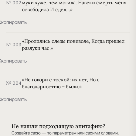
муки хуже, чем могила. Навеки смерть меня
№ 002
освободила И сдел…»
Скопировать
«Пролились слезы поневоле, Когда пришел
№ 003
разлуки час.»
Скопировать
«Не говори с тоской: их нет, Но с
№ 004
благодарностию – были.»
Скопировать
Не нашли подходящую эпитафию?
Создайте свою — по параметрам или своими словами.