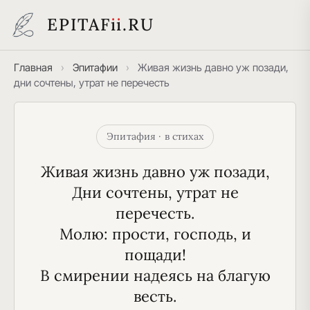
EPITAF
i
i
.RU
Главная
›
Эпитафии
›
Живая жизнь давно уж позади,
дни сочтены, утрат не перечесть
Эпитафия · в стихах
Живая жизнь давно уж позади,
 Дни сочтены, утрат не 
перечесть.
 Молю: прости, господь, и 
пощади!
 В смирении надеясь на благую 
весть.