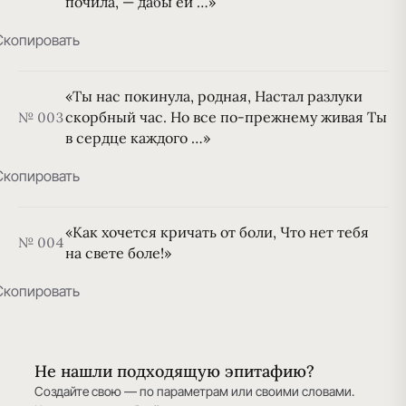
почила, — дабы ей …»
Скопировать
«Ты нас покинула, родная, Настал разлуки
скорбный час. Но все по-прежнему живая Ты
№ 003
в сердце каждого …»
Скопировать
«Как хочется кричать от боли, Что нет тебя
№ 004
на свете боле!»
Скопировать
Не нашли подходящую эпитафию?
Создайте свою — по параметрам или своими словами.