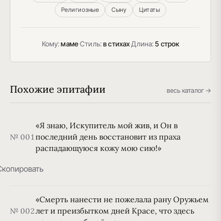
Религиозные
Сыну
Цитаты
Кому:
маме
·
Стиль:
в стихах
·
Длина:
5 строк
Похожие эпитафии
весь каталог →
«Я знаю, Искупитель мой жив, и Он в
последний день восстановит из праха
№ 001
распадающуюся кожу мою сию!»
Скопировать
«Смерть нанести не пожелала рану Оружьем
лет и преизбытком дней Красе, что здесь
№ 002