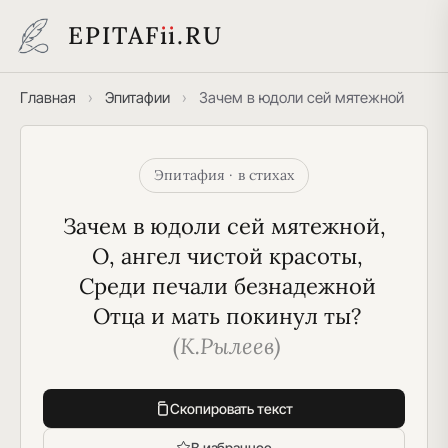
EPITAF
i
i
.RU
Главная
›
Эпитафии
›
Зачем в юдоли сей мятежной
Эпитафия · в стихах
Зачем в юдоли сей мятежной,
 О, ангел чистой красоты,
 Среди печали безнадежной
 Отца и мать покинул ты?
(К.Рылеев)
Скопировать текст
В избранное