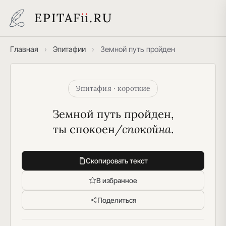
EPITAF
i
i
.RU
Главная
›
Эпитафии
›
Земной путь пройден
Эпитафия · короткие
Земной путь пройден,
ты спокоен
/спокойна
.
Скопировать текст
В избранное
Поделиться