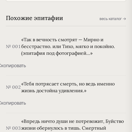
Похожие эпитафии
весь каталог →
«Так в вечность смотрят — Мирно и
бесстрастно. или Тихо, мягко и покойно.
№ 001
(эпитафия под фотографией…»
Скопировать
«Тебя потрясает смерть, но ведь именно
№ 002
жизнь достойна удивления.»
Скопировать
«Впредь ничто души не потревожит, Буйство
жизни обернулось в тишь. Смертный
№ 003