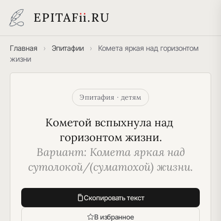
EPITAF
i
i
.RU
Главная
›
Эпитафии
›
Комета яркая над горизонтом
жизни
Эпитафия · детям
Кометой вспыхнула над 
горизонтом жизни.
Вариант: Комета яркая над 
сутолокой/(суматохой) жизни.
Скопировать текст
В избранное