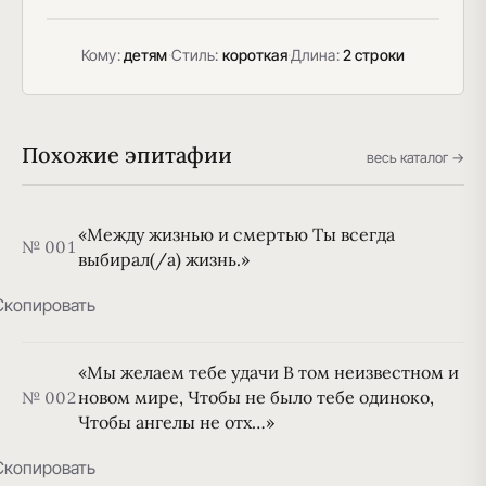
Кому:
детям
·
Стиль:
короткая
·
Длина:
2 строки
Похожие эпитафии
весь каталог →
«Между жизнью и смертью Ты всегда
№ 001
выбирал(/а) жизнь.»
Скопировать
«Мы желаем тебе удачи В том неизвестном и
новом мире, Чтобы не было тебе одиноко,
№ 002
Чтобы ангелы не отх…»
Скопировать