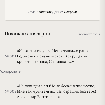
Стиль:
в стихах
·
Длина:
4 строки
Похожие эпитафии
весь каталог →
«Из жизни ты ушла Непостижимо рано,
Родителей печаль гнетет. В сердцах их
№ 001
кровоточит рана, Сынишка т…»
Скопировать
«Не покидай меня! Мне бесконечно жутко,
Мне так мучительно, Так страшно без тебя!
№ 002
Александр Вертинск…»