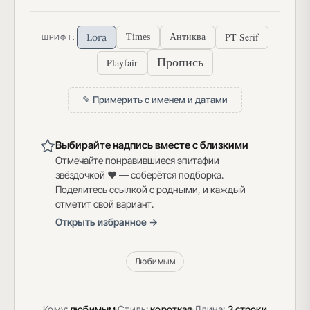
PT Serif
Lora
Times
Антиква
ШРИФТ:
Пропись
Playfair
✎ Примерить с именем и датами
Выбирайте надпись вместе с близкими
Отмечайте понравившиеся эпитафии
звёздочкой ♥ — соберётся подборка.
Поделитесь ссылкой с родными, и каждый
отметит свой вариант.
Открыть избранное →
Любимым
Кому:
любимым
·
Стиль:
короткая
·
Длина:
3 строки