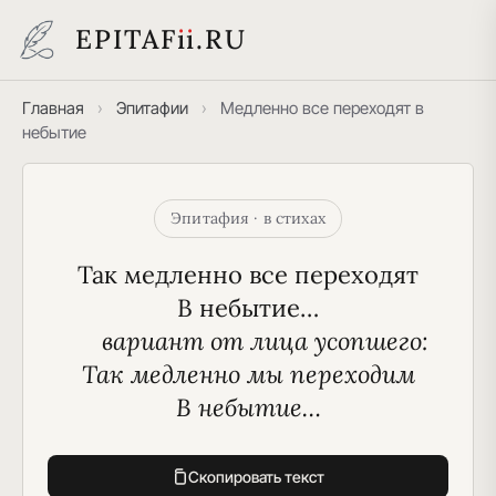
EPITAF
i
i
.RU
Главная
›
Эпитафии
›
Медленно все переходят в
небытие
Эпитафия · в стихах
Так медленно все переходят
В небытие…
     вариант от лица усопшего:
Так медленно мы переходим
В небытие…
Скопировать текст