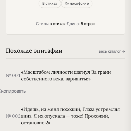
В стихах
Философские
Стиль:
в стихах
·
Длина:
5 строк
Похожие эпитафии
весь каталог →
«Масштабом личности шагнул За грани
№ 001
собственного века. варианты:»
Скопировать
«Идешь, на меня похожий, Глаза устремляя
вниз. Я их опускала — тоже! Прохожий,
№ 002
остановись!»