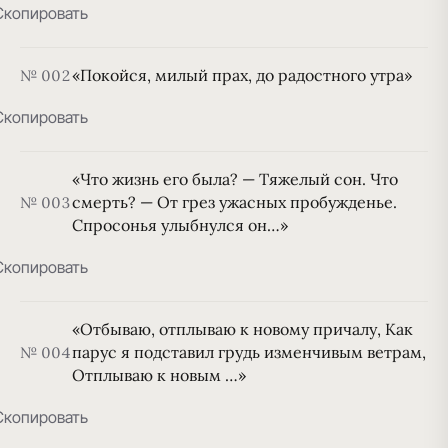
Скопировать
«Покойся, милый прах, до радостного утра»
№ 002
Скопировать
«Что жизнь его была? — Тяжелый сон. Что
смерть? — От грез ужасных пробужденье.
№ 003
Спросонья улыбнулся он…»
Скопировать
«Отбываю, отплываю к новому причалу, Как
парус я подставил грудь изменчивым ветрам,
№ 004
Отплываю к новым …»
Скопировать