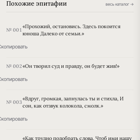
Похожие эпитафии
весь каталог →
«Прохожий, остановись. Здесь покоится
№ 001
юноша Далеко от семьи.»
Скопировать
«Он творил суд и правду, он будет жив!»
№ 002
Скопировать
«Вдруг, громкая, запнулась ты и стихла, И
№ 003
сон, как отзвук колокола, смолк.»
Скопировать
«Как трудно подобрать слова, Чтоб ими нашу