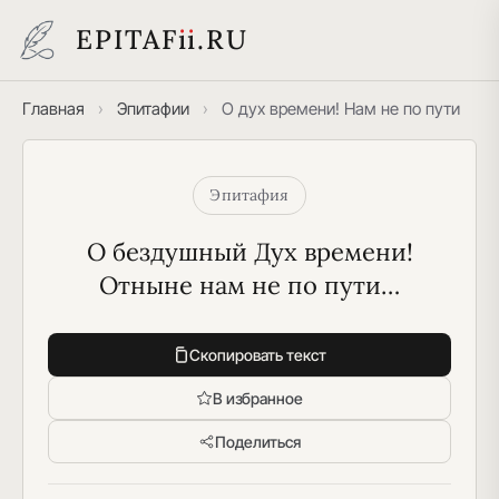
EPITAF
i
i
.RU
Главная
›
Эпитафии
›
О дух времени! Нам не по пути
Эпитафия
О бездушный Дух времени!
Отныне нам не по пути…
Скопировать текст
В избранное
Поделиться