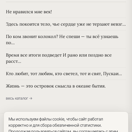
Не нравился мне век!
Здесь покоится тело, чье сердце уже не терзают невзг…
По ком звонит колокол? Не спеши — ты всё узнаешь
по…
Время все итоги подведет И рано или поздно все
расст…
Кто любит, тот любим, кто светел, тот и свят, Пускаи…
Жизнь — это островок смысла в океане бытия.
весь каталог →
Мы используем файлы cookie, чтобы сайт работал
Политика конфиденциальности
·
Пользовательское соглашение
·
корректно и для сбора обезличенной статистики.
Карта сайта
Продолжая пользоваться сайтом, вы соглашаетесь с этим.