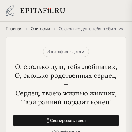
EPITAF
i
i
.RU
Главная
›
Эпитафии
›
О, сколько душ, тебя любивших
Эпитафия · детям
О, сколько душ, тебя любивших,
О, сколько родственных сердец 
—
Сердец, твоею жизнью живших,
Твой ранний поразит конец!
Скопировать текст
В избранное