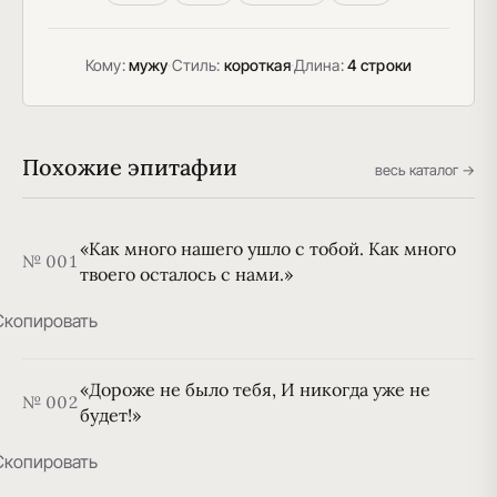
Кому:
мужу
·
Стиль:
короткая
·
Длина:
4 строки
Похожие эпитафии
весь каталог →
«Как много нашего ушло с тобой. Как много
№ 001
твоего осталось с нами.»
Скопировать
«Дороже не было тебя, И никогда уже не
№ 002
будет!»
Скопировать