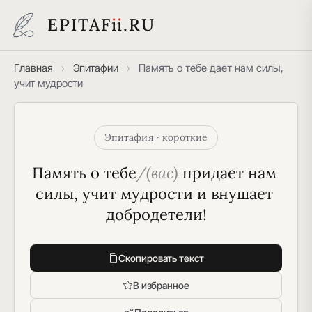
EPITAF
i
i
.RU
Главная
›
Эпитафии
›
Память о тебе дает нам силы,
учит мудрости
Эпитафия · короткие
Память о тебе
/(вас)
 придает нам 
силы, учит мудрости и внушает 
добродетели!
Скопировать текст
В избранное