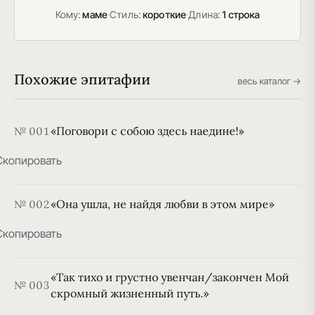
Кому:
маме
·
Стиль:
короткие
·
Длина:
1 строка
Похожие эпитафии
весь каталог →
«Поговори с собою здесь наедине!»
№ 001
Скопировать
«Она ушла, не найдя любви в этом мире»
№ 002
Скопировать
«Так тихо и грустно увенчан/закончен Мой
№ 003
скромный жизненный путь.»