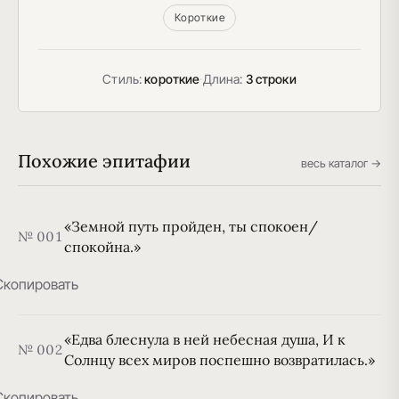
Короткие
Стиль:
короткие
·
Длина:
3 строки
Похожие эпитафии
весь каталог →
«Земной путь пройден, ты спокоен/
№ 001
спокойна.»
Скопировать
«Едва блеснула в ней небесная душа, И к
№ 002
Солнцу всех миров поспешно возвратилась.»
Скопировать