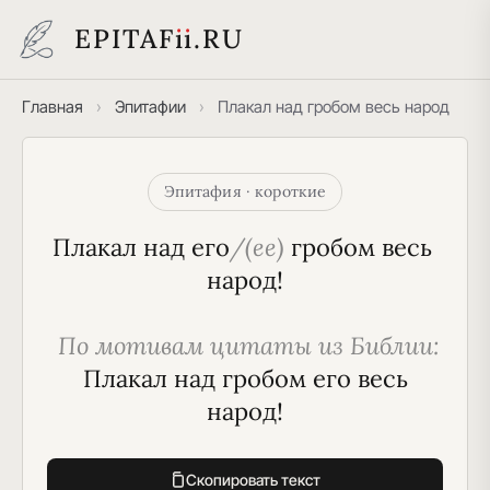
EPITAF
i
i
.RU
Главная
›
Эпитафии
›
Плакал над гробом весь народ
Эпитафия · короткие
Плакал над его
/(ее)
 гробом 
весь 
народ!
По мотивам цитаты из Библии:
 Плакал над гробом его весь 
народ!
Скопировать текст