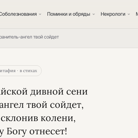
Соболезнования
Поминки и обряды
Некрологи
хранитель-ангел твой сойдет
итафия · в стихах
айской дивной сени
нгел твой сойдет,
, склонив колени,
 Богу отнесет!