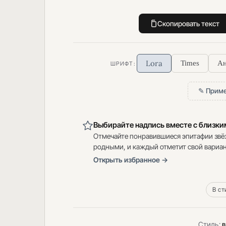
Скопировать текст
Lora
Times
Ан
ШРИФТ:
✎ Приме
Выбирайте надпись вместе с близк
Отмечайте понравившиеся эпитафии звё
родными, и каждый отметит свой вариан
Открыть избранное →
В ст
Стиль:
в