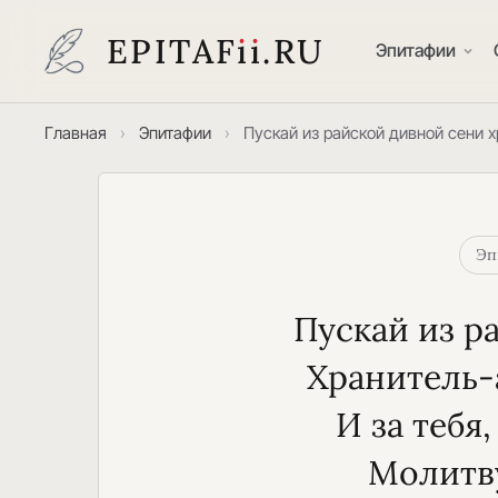
EPITAF
i
i
.RU
Эпитафии
Главная
›
Эпитафии
›
Пускай из райской дивной сени 
Эп
Пускай из р
Хранитель-а
И за тебя
Молитву