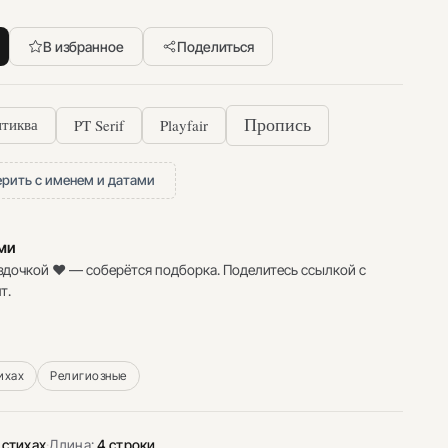
В избранное
Поделиться
PT Serif
Playfair
Пропись
тиква
рить с именем и датами
ими
здочкой ♥ — соберётся подборка. Поделитесь ссылкой с
т.
ихах
Религиозные
 стихах
·
Длина:
4 строки