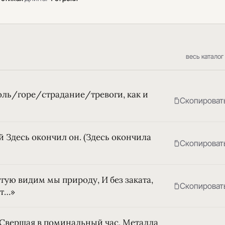
весь каталог
Боль/горе/страдание/тревоги, как и
Скопироват
й Здесь окончил он. (Здесь окончила
Скопироват
гую видим мы природу, И без заката,
Скопироват
 т…»
 Свершая в поминальный час, Металла