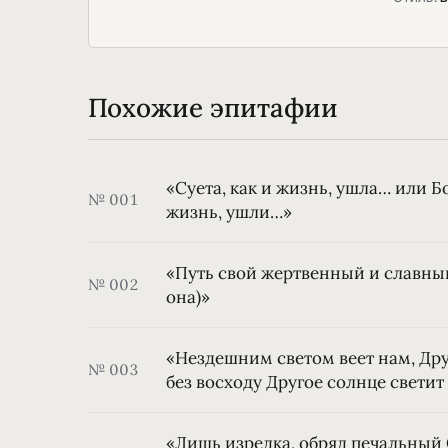
Похожие эпитафии
«Суета, как и жизнь, ушла… или 
№ 001
жизнь, ушли…»
«Путь свой жертвенный и славны
№ 002
она)»
«Нездешним светом веет нам, Дру
№ 003
без восходу Другое солнце светит
«Лишь изредка, обряд печальный