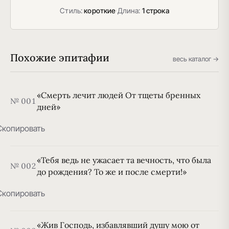
Стиль:
короткие
·
Длина:
1 строка
Похожие эпитафии
весь каталог →
«Смерть лечит людей От тщеты бренных
№ 001
дней»
Скопировать
«Тебя ведь не ужасает та вечность, что была
№ 002
до рождения? То же и после смерти!»
Скопировать
«Жив Господь, избавлявший душу мою от