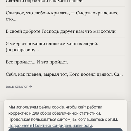
Светлый образ твой в памяти нашей.
Считают, что любовь крылата, — Смерть окрыленнее
сто…
В своей доброте Господь дарует нам что мы хотели
Я умер от помощи слишком многих людей.
(перефразиру…
Все пройдет… И это пройдет.
Себя, как плевел, вырвал тот, Кого посеял дьявол. Са…
весь каталог →
Мы используем файлы cookie, чтобы сайт работал
Политика конфиденциальности
·
Пользовательское соглашение
·
корректно и для сбора обезличенной статистики.
Карта сайта
Продолжая пользоваться сайтом, вы соглашаетесь с этим.
Подробнее в Политике конфиденциальности
.