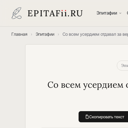
EPITAF
i
i
.RU
Эпитафии
Главная
›
Эпитафии
›
Со всем усердием отдавал за в
Эпи
Со всем усердием 
Скопировать текст