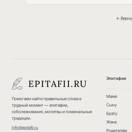
← Верну
Эпитафии
EPITAFII.RU
Маме
Помогаем найти правильные слова в
Сыну
трудный момент — эпитафии,
соболезнования, молитвы и поминальные
Брату
традиции.
Жене
info@epitafii.ru
Родителям