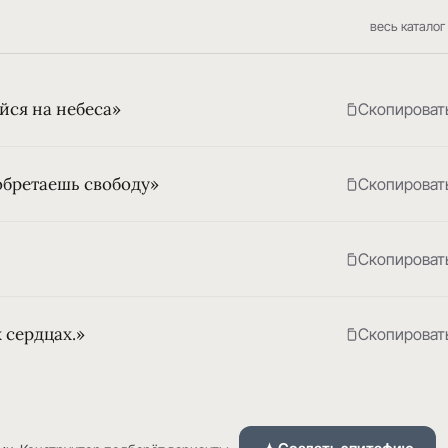
весь каталог
йся на небеса»
Скопироват
обретаешь свободу»
Скопироват
Скопироват
 сердцах.»
Скопироват