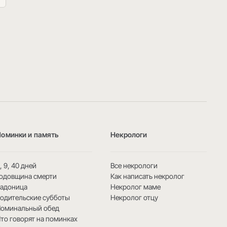
Поминки и память
Некрологи
, 9, 40 дней
Все некрологи
одовщина смерти
Как написать некролог
Радоница
Некролог маме
одительские субботы
Некролог отцу
Поминальный обед
то говорят на поминках