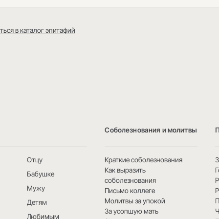
ться в каталог эпитафий
Соболезнования и молитвы
Отцу
Краткие соболезнования
3
Как выразить
Г
Бабушке
соболезнования
Мужу
Письмо коллеге
Р
Молитвы за упокой
Детям
За усопшую мать
Ч
Любимым