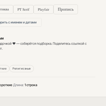
PT Serif
Playfair
Пропись
тиква
рить с именем и датами
ими
здочкой ♥ — соберётся подборка. Поделитесь ссылкой с
т.
ткие
Религиозные
ороткие
·
Длина:
1 строка