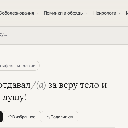
Соболезнования
Поминки и обряды
Некрологи
еру…
тафия · короткие
отдавал
/(а)
за веру тело и 
душу!
В избранное
Поделиться