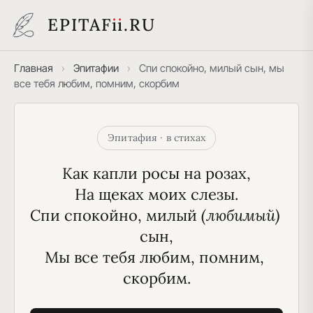
EPITAF
i
i
.RU
Главная
›
Эпитафии
›
Спи спокойно, милый сын, мы
все тебя любим, помним, скорбим
Эпитафия · в стихах
Как капли росы на розах,
На щеках моих слезы.
Спи спокойно, милый
 (любимый)
сын,
Мы все тебя любим, помним, 
скорбим.