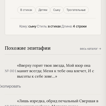
В стихах
Детям
Сыну
Трогательные
Кому:
сыну
·
Стиль:
в стихах
·
Длина:
4 строки
Похожие эпитафии
весь каталог →
«Вверху горит твоя звезда, Мой взор она
манит всегда; Меня к тебе она влечет, И с
№ 001
высоты к себе зове…»
Скопировать
«Лишь изредка, обряд печальный Свершая в