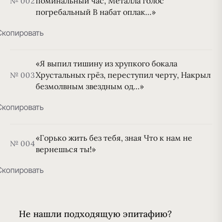
поминальный час, Металла голос
№ 002
погребальный В набат оплак…»
Скопировать
«Я выпил тишину из хрупкого бокала
Хрустальных грёз, переступил черту, Накрыл
№ 003
безмолвным звездным од…»
Скопировать
«Горько жить без тебя, зная Что к нам не
№ 004
вернешься ты!»
Скопировать
Не нашли подходящую эпитафию?