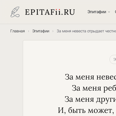
EPITAF
i
i
.RU
Эпитафии
Главная
›
Эпитафии
›
За меня невеста отрыдает честн
Э
За меня неве
За меня реб
За меня друг
И, быть может,