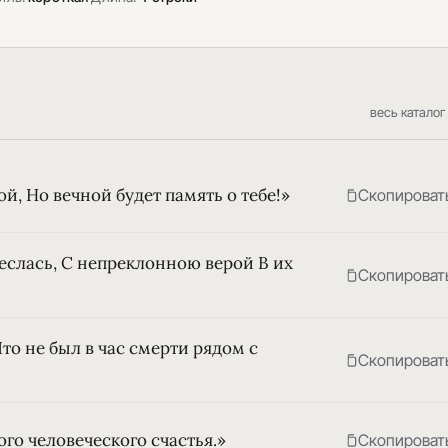
весь каталог
̆, Но вечной будет память о тебе!»
Скопироват
неслась, С непреклонною верой В их
Скопироват
Что не был в час смерти рядом с
Скопироват
ого человеческого счастья.»
Скопироват