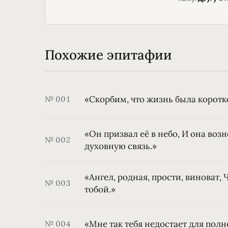
Похожие эпитафии
«Скорбим, что жизнь была короткои
№ 001
«Он призвал её в небо, И она воз
№ 002
духовную связь.»
«Ангел, родная, прости, виноват, 
№ 003
тобой.»
«Мне так тебя недостает для полн
№ 004