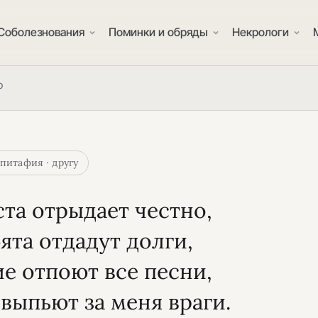
Соболезнования
Поминки и обряды
Некрологи
о
питафия · другу
ста отрыдает честно,
ята отдадут долги,
ие отпоют все песни,
 выпьют за меня враги.