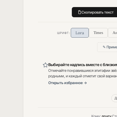
Скопировать текст
Lora
Times
Ан
ШРИФТ:
✎ Приме
Выбирайте надпись вместе с близк
Отмечайте понравившиеся эпитафии звё
родными, и каждый отметит свой вариан
Открыть избранное →
Д
Кому:
другу
·
Ст