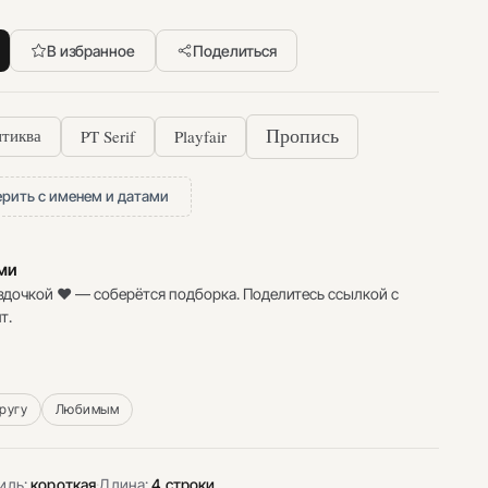
В избранное
Поделиться
PT Serif
Playfair
Пропись
тиква
рить с именем и датами
ими
здочкой ♥ — соберётся подборка. Поделитесь ссылкой с
т.
ругу
Любимым
иль:
короткая
·
Длина:
4 строки