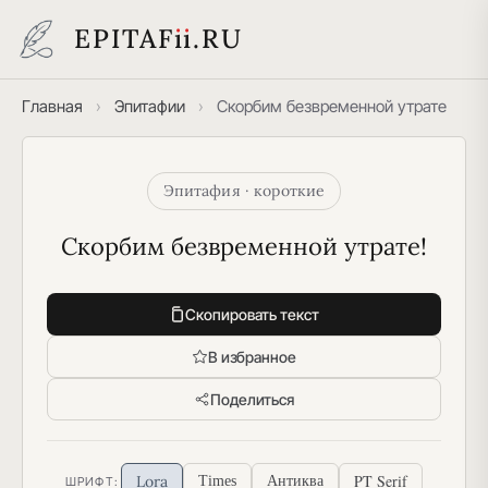
EPITAF
i
i
.RU
Главная
›
Эпитафии
›
Скорбим безвременной утрате
Эпитафия · короткие
Скорбим безвременной утрате!
Скопировать текст
В избранное
Поделиться
PT Serif
Lora
Times
Антиква
ШРИФТ: