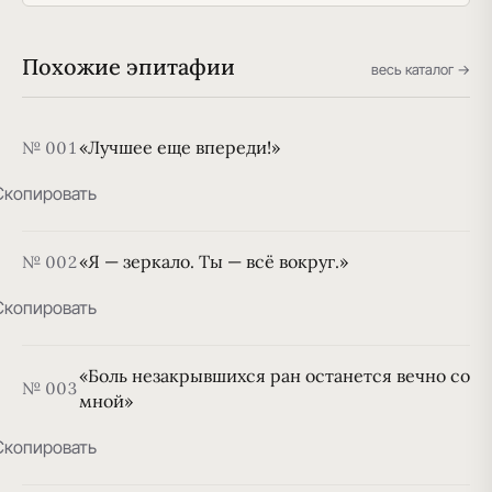
Похожие эпитафии
весь каталог →
«Лучшее еще впереди!»
№ 001
Скопировать
«Я — зеркало. Ты — всё вокруг.»
№ 002
Скопировать
«Боль незакрывшихся ран останется вечно со
№ 003
мной»
Скопировать