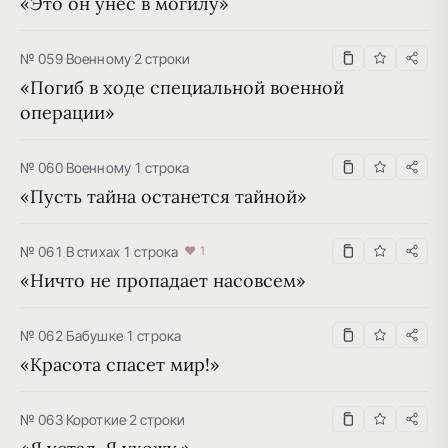
«Это он унес в могилу»
№ 059
·
Военному
·
2 строки
«Погиб в ходе специальной военной 
операции»
№ 060
·
Военному
·
1 строка
«Пусть тайна останется тайной»
№ 061
·
В стихах
·
1 строка
♥ 1
«Ничто не пропадает насовсем»
№ 062
·
Бабушке
·
1 строка
«Красота спасет мир!»
№ 063
·
Короткие
·
2 строки