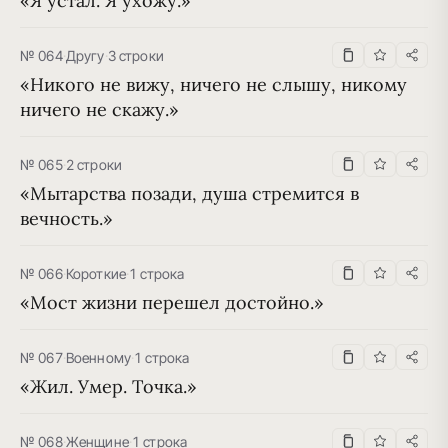
«Я устал. Я ухожу.»
№ 064
·
Другу
·
3 строки
«Никого не вижу, ничего не слышу, никому 
ничего не скажу.»
№ 065
·
2 строки
«Мытарства позади, душа стремится в 
вечность.»
№ 066
·
Короткие
·
1 строка
«Мост жизни перешел достойно.»
№ 067
·
Военному
·
1 строка
«Жил. Умер. Точка.»
№ 068
·
Женщине
·
1 строка