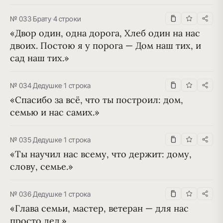
№ 033
·
Брату
·
4 строки
«Двор один, одна дорога, Хлеб один на нас 
двоих. Постою я у порога — Дом наш тих, и 
сад наш тих.»
№ 034
·
Дедушке
·
1 строка
«Спасибо за всё, что ты построил: дом, 
семью и нас самих.»
№ 035
·
Дедушке
·
1 строка
«Ты научил нас всему, что держит: дому, 
слову, семье.»
№ 036
·
Дедушке
·
1 строка
«Глава семьи, мастер, ветеран — для нас 
просто дед.»