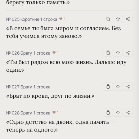
берегу только память.»
№ 025
·
Короткие
·
1 строка
♥ 1
«В семье ты была миром и согласием. Без 
тебя учимся этому заново.»
№ 026
·
Брату
·
1 строка
♥ 1
«Ты был рядом всю мою жизнь. Дальше иду 
один.»
№ 027
·
Брату
·
1 строка
«Брат по крови, друг по жизни.»
№ 028
·
Брату
·
1 строка
♥ 1
«Одно детство на двоих, одна память — 
теперь на одного.»