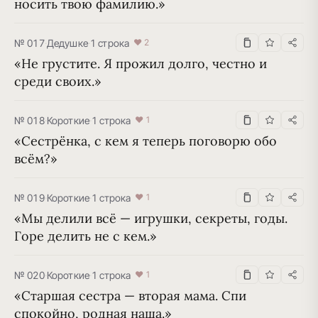
носить твою фамилию.»
№ 017
·
Дедушке
·
1 строка
♥ 2
«Не грустите. Я прожил долго, честно и 
среди своих.»
№ 018
·
Короткие
·
1 строка
♥ 1
«Сестрёнка, с кем я теперь поговорю обо 
всём?»
№ 019
·
Короткие
·
1 строка
♥ 1
«Мы делили всё — игрушки, секреты, годы. 
Горе делить не с кем.»
№ 020
·
Короткие
·
1 строка
♥ 1
«Старшая сестра — вторая мама. Спи 
спокойно, родная наша.»