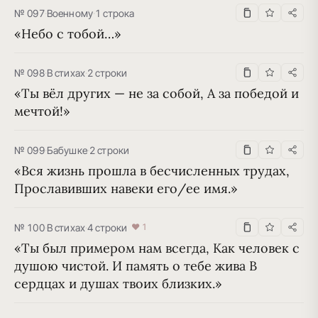
№ 097
·
Военному
·
1 строка
«Небо с тобой…»
№ 098
·
В стихах
·
2 строки
«Ты вёл других — не за собой, А за победой и 
мечтой!»
№ 099
·
Бабушке
·
2 строки
«Вся жизнь прошла в бесчисленных трудах, 
Прославивших навеки его/ее имя.»
№ 100
·
В стихах
·
4 строки
♥ 1
«Ты был примером нам всегда, Как человек с 
душою чистой. И память о тебе жива В 
сердцах и душах твоих близких.»