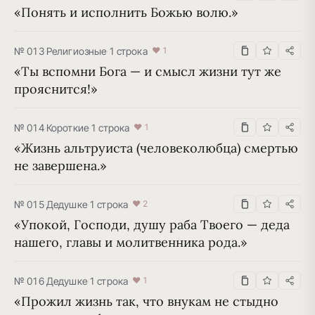
«Понять и исполнить Божью волю.»
№ 013
·
Религиозные
·
1 строка
♥ 1
«Ты вспомни Бога — и смысл жизни тут же 
прояснится!»
№ 014
·
Короткие
·
1 строка
♥ 1
«Жизнь альтруиста (человеколюбца) смертью 
не завершена.»
№ 015
·
Дедушке
·
1 строка
♥ 2
«Упокой, Господи, душу раба Твоего — деда 
нашего, главы и молитвенника рода.»
№ 016
·
Дедушке
·
1 строка
♥ 1
«Прожил жизнь так, что внукам не стыдно 