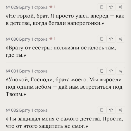
№ 029
·
Брату
·
1 строка
♥ 1
«Не горюй, брат. Я просто ушёл вперёд — как 
в детстве, когда бегали наперегонки.»
№ 030
·
Брату
·
1 строка
♥ 1
«Брату от сестры: полжизни осталось там, 
где ты.»
№ 031
·
Брату
·
1 строка
«Упокой, Господи, брата моего. Мы выросли 
под одним небом — дай нам встретиться под 
Твоим.»
№ 032
·
Брату
·
1 строка
«Ты защищал меня с самого детства. Прости, 
что от этого защитить не смог.»