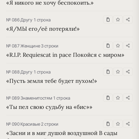
«Я никого не хочу беспокоить.»
№ 086
·
Другу
·
1 строка
«Я/МЫ его/её потеряли!»
№ 087
·
Женщине
·
3 строки
«R.I.P. Requiescat in pace Покойся с миром»
№ 088
·
Другу
·
1 строка
«Пусть земля тебе будет пухом!»
№ 089
·
Знаменитостям
·
1 строка
«Ты пел свою судьбу на «бис»»
№ 090
·
Красивые
·
2 строки
«Засни и в миг душой воздушной В сады 