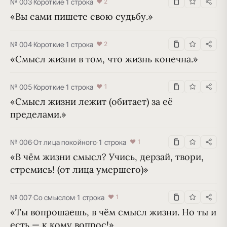
№ 003
·
Короткие
·
1 строка
♥ 2
«Вы сами пишете свою судьбу.»
№ 004
·
Короткие
·
1 строка
♥ 2
«Смысл жизни в том, что жизнь конечна.»
№ 005
·
Короткие
·
1 строка
♥ 1
«Смысл жизни лежит (обитает) за её 
пределами.»
№ 006
·
От лица покойного
·
1 строка
♥ 1
«В чём жизни смысл? Учись, дерзай, твори, 
стремись! (от лица умершего)»
№ 007
·
Со смыслом
·
1 строка
♥ 1
«Ты вопрошаешь, в чём смысл жизни. Но ты и 
есть — к кому вопрос!»