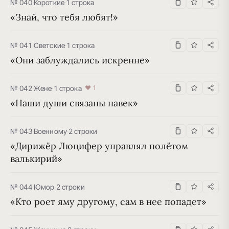
№ 040
·
Короткие
·
1 строка
«Знай, что тебя любят!»
№ 041
·
Светские
·
1 строка
«Они заблуждались искренне»
№ 042
·
Жене
·
1 строка
♥ 1
«Наши души связаны навек»
№ 043
·
Военному
·
2 строки
«Дирижёр Люцифер управлял полётом 
валькирий»
№ 044
·
Юмор
·
2 строки
«Кто роет яму другому, сам в нее попадет»