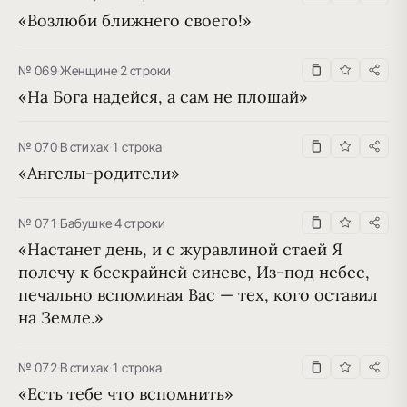
«Возлюби ближнего своего!»
№ 069
·
Женщине
·
2 строки
«На Бога надейся, а сам не плошай»
№ 070
·
В стихах
·
1 строка
«Ангелы-родители»
№ 071
·
Бабушке
·
4 строки
«Настанет день, и с журавлиной стаей Я 
полечу к бескрайней синеве, Из-под небес, 
печально вспоминая Вас — тех, кого оставил 
на Земле.»
№ 072
·
В стихах
·
1 строка
«Есть тебе что вспомнить»