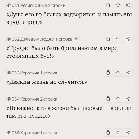
№ 081
·
Религиозные
·
2 строки
«Душа его во благих водворится, и память его 
в род и род.»
№ 082
·
Деловым людям
·
1 строка
♥ 1
«Трудно было быть бриллиантом в мире 
стеклянных бус!»
№ 083
·
Короткие
·
1 строка
«Дважды жизнь не случится.»
№ 084
·
Короткие
·
2 строки
«Неважно, кто в жизни был первый — вряд ли 
там это нужно.»
№ 085
·
Короткие
·
1 строка