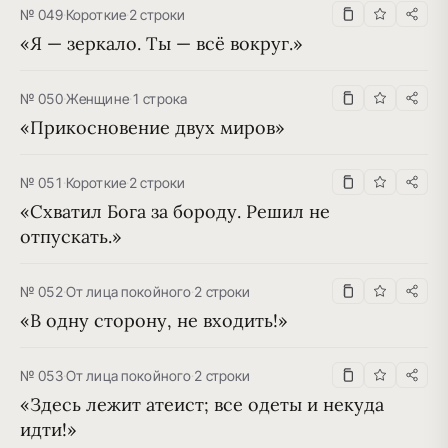
№ 049
·
Короткие
·
2 строки
«Я — зеркало. Ты — всё вокруг.»
№ 050
·
Женщине
·
1 строка
«Прикосновение двух миров»
№ 051
·
Короткие
·
2 строки
«Схватил Бога за бороду. Решил не 
отпускать.»
№ 052
·
От лица покойного
·
2 строки
«В одну сторону, не входить!»
№ 053
·
От лица покойного
·
2 строки
«Здесь лежит атеист; все одеты и некуда 
идти!»