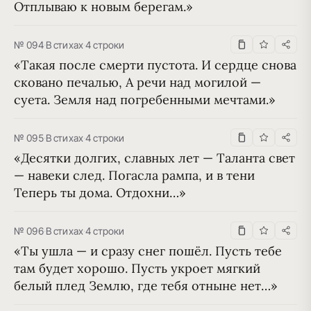
Отплываю к новым берегам.»
№ 094
·
В стихах
·
4 строки
«Такая после смерти пустота. И сердце снова 
сковано печалью, А речи над могилой — 
суета. Земля над погребенными мечтами.»
№ 095
·
В стихах
·
4 строки
«Десятки долгих, славных лет — Таланта свет 
— навеки след. Погасла рампа, и в тени 
Теперь ты дома. Отдохни…»
№ 096
·
В стихах
·
4 строки
«Ты ушла — и сразу снег пошёл. Пусть тебе 
там будет хорошо. Пусть укроет мягкий 
белый плед Землю, где тебя отныне нет…»