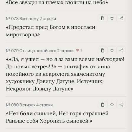
«Все звезды на плечах взошли на небо»
№ 078
·
Военному
·
2 строки
«Предстал пред Богом в ипостаси 
миротворца»
№ 079
·
От лица покойного
·
2 строки
♥ 1
««Да, я ушел — но я за вами вcеми наблюдаю! 
До новых встреч!!!» — эпитафия от лица 
покойного из некролога знаменитому 
художнику Дэвиду Датуне. Источник: 
Некролог Дэвиду Датуне»
№ 080
·
В стихах
·
4 строки
«Нет боли сильней, Нет горя страшней 
Раньше себя Хоронить сыновей.»