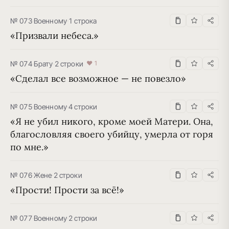
№ 073
·
Военному
·
1 строка
«Призвали небеса.»
№ 074
·
Брату
·
2 строки
♥ 1
«Сделал все возможное — не повезло»
№ 075
·
Военному
·
4 строки
«Я не убил никого, кроме моей Матери. Она, 
благословляя своего убийцу, умерла от горя 
по мне.»
№ 076
·
Жене
·
2 строки
«Прости! Прости за всё!»
№ 077
·
Военному
·
2 строки