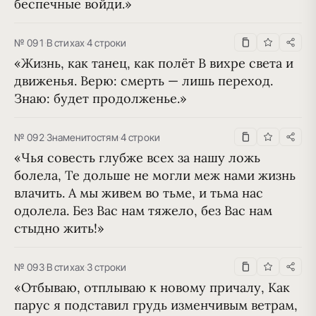
беспечные войди.»
№ 091
·
В стихах
·
4 строки
«Жизнь, как танец, как полёт В вихре света и 
движенья. Верю: смерть — лишь переход. 
Знаю: будет продолженье.»
№ 092
·
Знаменитостям
·
4 строки
«Чья совесть глубже всех за нашу ложь 
болела, Те дольше не могли меж нами жизнь 
влачить. А мы живем во тьме, и тьма нас 
одолела. Без Вас нам тяжело, без Вас нам 
стыдно жить!»
№ 093
·
В стихах
·
3 строки
«Отбываю, отплываю к новому причалу, Как 
парус я подставил грудь изменчивым ветрам, 