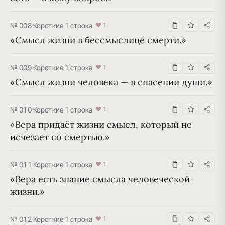
№ 008
·
Короткие
·
1 строка
♥ 1
«Смысл жизни в бессмыслице смерти.»
№ 009
·
Короткие
·
1 строка
♥ 1
«Смысл жизни человека — в спасении души.»
№ 010
·
Короткие
·
1 строка
♥ 1
«Вера придаёт жизни смысл, который не 
исчезает со смертью.»
№ 011
·
Короткие
·
1 строка
♥ 1
«Вера есть знание смысла человеческой 
жизни.»
№ 012
·
Короткие
·
1 строка
♥ 1