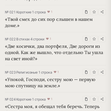
№ 021
·
Короткие
·
1 строка
♥ 1
«Твой смех до сих пор слышен в нашем 
доме.»
№ 022
·
В стихах
·
4 строки
♥ 1
«Две косички, два портфеля, Две дороги из 
одной. Как же вышло, что отдельно Ты ушла 
на свет иной?»
№ 023
·
Религиозные
·
1 строка
♥ 1
«Упокой, Господи, сестру мою — первую 
мою спутницу на земле.»
№ 024
·
Короткие
·
1 строка
♥ 1
«Сестра моя, я обещал тебя беречь. Теперь 