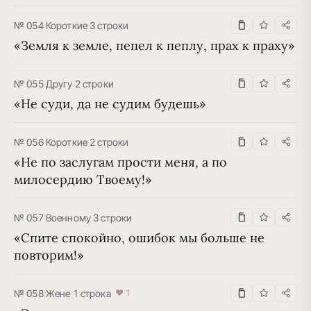
№ 054
·
Короткие
·
3 строки
«Земля к земле, пепел к пеплу, прах к праху»
№ 055
·
Другу
·
2 строки
«Не суди, да не судим будешь»
№ 056
·
Короткие
·
2 строки
«Не по заслугам прости меня, а по 
милосердию Твоему!»
№ 057
·
Военному
·
3 строки
«Спите спокойно, ошибок мы больше не 
повторим!»
№ 058
·
Жене
·
1 строка
♥ 1