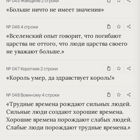
№ 045
·
Женщине
·
2 строки
«Больше ничто не имеет значения»
№ 046
·
4 строки
«Вселенский опыт говорит, что погибают 
царства не оттого, что люди царства своего 
не уважают больше.»
№ 047
·
Короткие
·
2 строки
«Король умер, да здравствует король!»
№ 048
·
Военному
·
4 строки
«Трудные времена рождают сильных людей. 
Сильные люди создают хорошие времена. 
Хорошие времена порождают слабых людей. 
Слабые люди порождают трудные времена.»