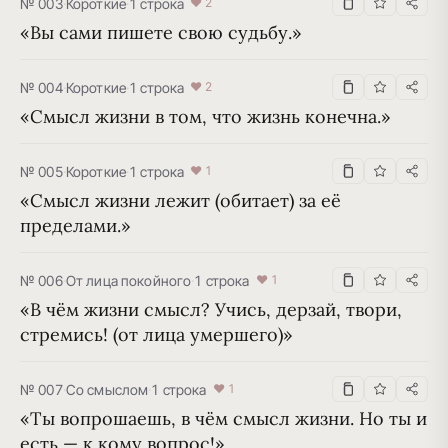
№ 003
·
Короткие
·
1 строка
♥ 2
«Вы сами пишете свою судьбу.»
№ 004
·
Короткие
·
1 строка
♥ 2
«Смысл жизни в том, что жизнь конечна.»
№ 005
·
Короткие
·
1 строка
♥ 1
«Смысл жизни лежит (обитает) за её 
пределами.»
№ 006
·
От лица покойного
·
1 строка
♥ 1
«В чём жизни смысл? Учись, дерзай, твори, 
стремись! (от лица умершего)»
№ 007
·
Со смыслом
·
1 строка
♥ 1
«Ты вопрошаешь, в чём смысл жизни. Но ты и 
есть — к кому вопрос!»