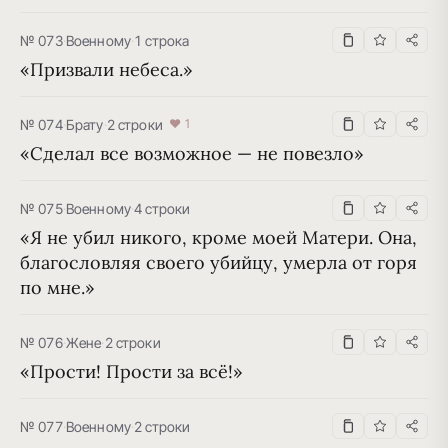
№ 073
·
Военному
·
1 строка
«Призвали небеса.»
№ 074
·
Брату
·
2 строки
♥ 1
«Сделал все возможное — не повезло»
№ 075
·
Военному
·
4 строки
«Я не убил никого, кроме моей Матери. Она, 
благословляя своего убийцу, умерла от горя 
по мне.»
№ 076
·
Жене
·
2 строки
«Прости! Прости за всё!»
№ 077
·
Военному
·
2 строки