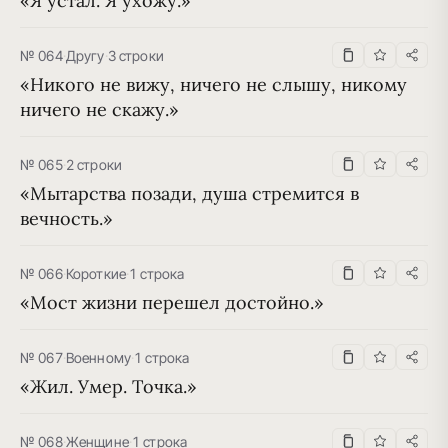
«Я устал. Я ухожу.»
№ 064
·
Другу
·
3 строки
«Никого не вижу, ничего не слышу, никому 
ничего не скажу.»
№ 065
·
2 строки
«Мытарства позади, душа стремится в 
вечность.»
№ 066
·
Короткие
·
1 строка
«Мост жизни перешел достойно.»
№ 067
·
Военному
·
1 строка
«Жил. Умер. Точка.»
№ 068
·
Женщине
·
1 строка