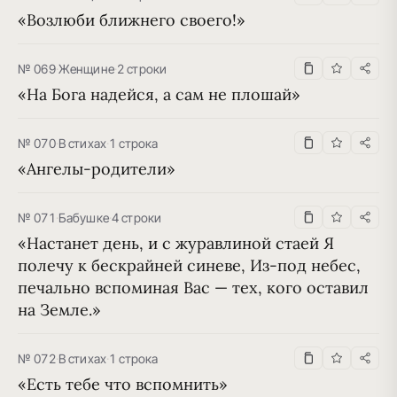
«Возлюби ближнего своего!»
№ 069
·
Женщине
·
2 строки
«На Бога надейся, а сам не плошай»
№ 070
·
В стихах
·
1 строка
«Ангелы-родители»
№ 071
·
Бабушке
·
4 строки
«Настанет день, и с журавлиной стаей Я 
полечу к бескрайней синеве, Из-под небес, 
печально вспоминая Вас — тех, кого оставил 
на Земле.»
№ 072
·
В стихах
·
1 строка
«Есть тебе что вспомнить»