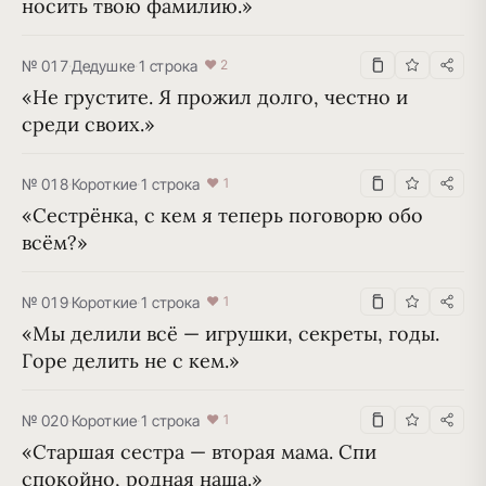
носить твою фамилию.»
№ 017
·
Дедушке
·
1 строка
♥ 2
«Не грустите. Я прожил долго, честно и 
среди своих.»
№ 018
·
Короткие
·
1 строка
♥ 1
«Сестрёнка, с кем я теперь поговорю обо 
всём?»
№ 019
·
Короткие
·
1 строка
♥ 1
«Мы делили всё — игрушки, секреты, годы. 
Горе делить не с кем.»
№ 020
·
Короткие
·
1 строка
♥ 1
«Старшая сестра — вторая мама. Спи 
спокойно, родная наша.»