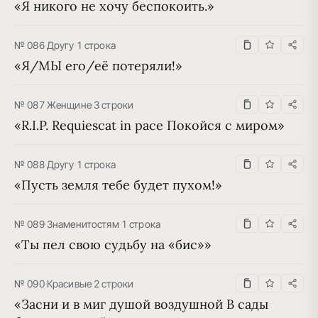
«Я никого не хочу беспокоить.»
№ 086
·
Другу
·
1 строка
«Я/МЫ его/её потеряли!»
№ 087
·
Женщине
·
3 строки
«R.I.P. Requiescat in pace Покойся с миром»
№ 088
·
Другу
·
1 строка
«Пусть земля тебе будет пухом!»
№ 089
·
Знаменитостям
·
1 строка
«Ты пел свою судьбу на «бис»»
№ 090
·
Красивые
·
2 строки
«Засни и в миг душой воздушной В сады 