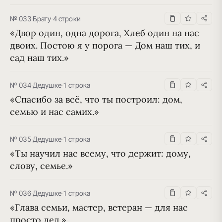
№ 033
·
Брату
·
4 строки
«Двор один, одна дорога, Хлеб один на нас 
двоих. Постою я у порога — Дом наш тих, и 
сад наш тих.»
№ 034
·
Дедушке
·
1 строка
«Спасибо за всё, что ты построил: дом, 
семью и нас самих.»
№ 035
·
Дедушке
·
1 строка
«Ты научил нас всему, что держит: дому, 
слову, семье.»
№ 036
·
Дедушке
·
1 строка
«Глава семьи, мастер, ветеран — для нас 
просто дед.»