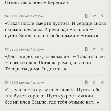
Отплываю к новым берегам.»
№ 094
·
В стихах
·
4 строки
«Такая после смерти пустота. И сердце снова 
сковано печалью, А речи над могилой — 
суета. Земля над погребенными мечтами.»
№ 095
·
В стихах
·
4 строки
«Десятки долгих, славных лет — Таланта свет 
— навеки след. Погасла рампа, и в тени 
Теперь ты дома. Отдохни…»
№ 096
·
В стихах
·
4 строки
«Ты ушла — и сразу снег пошёл. Пусть тебе 
там будет хорошо. Пусть укроет мягкий 
белый плед Землю, где тебя отныне нет…»