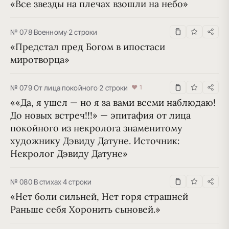
«Все звезды на плечах взошли на небо»
№ 078
·
Военному
·
2 строки
«Предстал пред Богом в ипостаси 
миротворца»
№ 079
·
От лица покойного
·
2 строки
♥ 1
««Да, я ушел — но я за вами вcеми наблюдаю! 
До новых встреч!!!» — эпитафия от лица 
покойного из некролога знаменитому 
художнику Дэвиду Датуне. Источник: 
Некролог Дэвиду Датуне»
№ 080
·
В стихах
·
4 строки
«Нет боли сильней, Нет горя страшней 
Раньше себя Хоронить сыновей.»