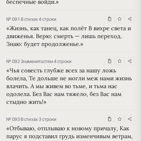
беспечные войди.»
№ 091
·
В стихах
·
4 строки
«Жизнь, как танец, как полёт В вихре света и 
движенья. Верю: смерть — лишь переход. 
Знаю: будет продолженье.»
№ 092
·
Знаменитостям
·
4 строки
«Чья совесть глубже всех за нашу ложь 
болела, Те дольше не могли меж нами жизнь 
влачить. А мы живем во тьме, и тьма нас 
одолела. Без Вас нам тяжело, без Вас нам 
стыдно жить!»
№ 093
·
В стихах
·
3 строки
«Отбываю, отплываю к новому причалу, Как 
парус я подставил грудь изменчивым ветрам, 