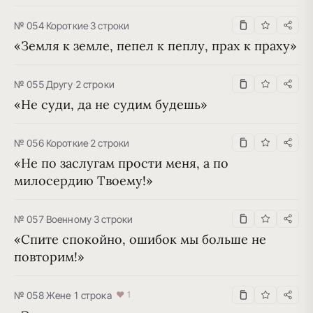
№ 054
·
Короткие
·
3 строки
«Земля к земле, пепел к пеплу, прах к праху»
№ 055
·
Другу
·
2 строки
«Не суди, да не судим будешь»
№ 056
·
Короткие
·
2 строки
«Не по заслугам прости меня, а по 
милосердию Твоему!»
№ 057
·
Военному
·
3 строки
«Спите спокойно, ошибок мы больше не 
повторим!»
№ 058
·
Жене
·
1 строка
♥ 1