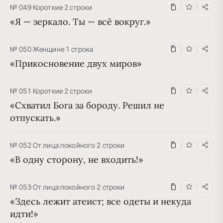
№ 049
·
Короткие
·
2 строки
«Я — зеркало. Ты — всё вокруг.»
№ 050
·
Женщине
·
1 строка
«Прикосновение двух миров»
№ 051
·
Короткие
·
2 строки
«Схватил Бога за бороду. Решил не 
отпускать.»
№ 052
·
От лица покойного
·
2 строки
«В одну сторону, не входить!»
№ 053
·
От лица покойного
·
2 строки
«Здесь лежит атеист; все одеты и некуда 
идти!»