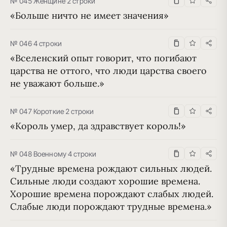
№ 045
·
Женщине
·
2 строки
«Больше ничто не имеет значения»
№ 046
·
4 строки
«Вселенский опыт говорит, что погибают 
царства не оттого, что люди царства своего 
не уважают больше.»
№ 047
·
Короткие
·
2 строки
«Король умер, да здравствует король!»
№ 048
·
Военному
·
4 строки
«Трудные времена рождают сильных людей. 
Сильные люди создают хорошие времена. 
Хорошие времена порождают слабых людей. 
Слабые люди порождают трудные времена.»