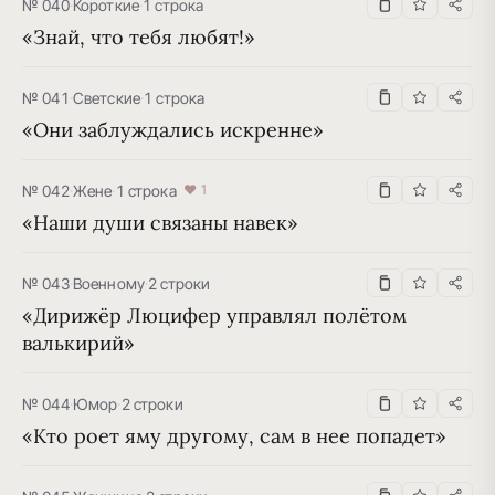
№ 040
·
Короткие
·
1 строка
«Знай, что тебя любят!»
№ 041
·
Светские
·
1 строка
«Они заблуждались искренне»
№ 042
·
Жене
·
1 строка
♥ 1
«Наши души связаны навек»
№ 043
·
Военному
·
2 строки
«Дирижёр Люцифер управлял полётом 
валькирий»
№ 044
·
Юмор
·
2 строки
«Кто роет яму другому, сам в нее попадет»