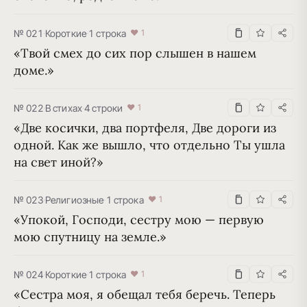
№ 021
·
Короткие
·
1 строка
♥ 1
«Твой смех до сих пор слышен в нашем 
доме.»
№ 022
·
В стихах
·
4 строки
♥ 1
«Две косички, два портфеля, Две дороги из 
одной. Как же вышло, что отдельно Ты ушла 
на свет иной?»
№ 023
·
Религиозные
·
1 строка
♥ 1
«Упокой, Господи, сестру мою — первую 
мою спутницу на земле.»
№ 024
·
Короткие
·
1 строка
♥ 1
«Сестра моя, я обещал тебя беречь. Теперь 