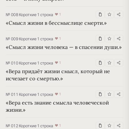
№ 008
·
Короткие
·
1 строка
♥ 1
«Смысл жизни в бессмыслице смерти.»
№ 009
·
Короткие
·
1 строка
♥ 1
«Смысл жизни человека — в спасении души.»
№ 010
·
Короткие
·
1 строка
♥ 1
«Вера придаёт жизни смысл, который не 
исчезает со смертью.»
№ 011
·
Короткие
·
1 строка
♥ 1
«Вера есть знание смысла человеческой 
жизни.»
№ 012
·
Короткие
·
1 строка
♥ 1