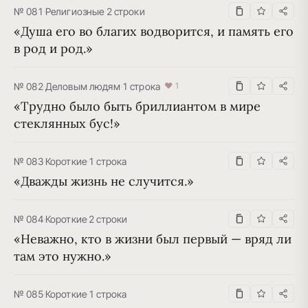
№ 081
·
Религиозные
·
2 строки
«Душа его во благих водворится, и память его 
в род и род.»
№ 082
·
Деловым людям
·
1 строка
♥ 1
«Трудно было быть бриллиантом в мире 
стеклянных бус!»
№ 083
·
Короткие
·
1 строка
«Дважды жизнь не случится.»
№ 084
·
Короткие
·
2 строки
«Неважно, кто в жизни был первый — вряд ли 
там это нужно.»
№ 085
·
Короткие
·
1 строка