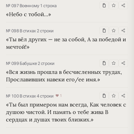
№ 097
·
Военному
·
1 строка
«Небо с тобой…»
№ 098
·
В стихах
·
2 строки
«Ты вёл других — не за собой, А за победой и 
мечтой!»
№ 099
·
Бабушке
·
2 строки
«Вся жизнь прошла в бесчисленных трудах, 
Прославивших навеки его/ее имя.»
№ 100
·
В стихах
·
4 строки
♥ 1
«Ты был примером нам всегда, Как человек с 
душою чистой. И память о тебе жива В 
сердцах и душах твоих близких.»