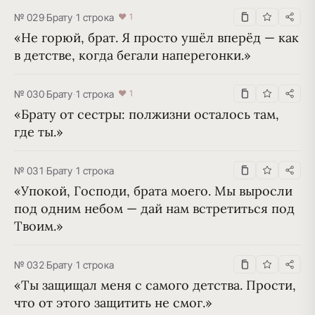
№ 029
·
Брату
·
1 строка
♥ 1
«Не горюй, брат. Я просто ушёл вперёд — как 
в детстве, когда бегали наперегонки.»
№ 030
·
Брату
·
1 строка
♥ 1
«Брату от сестры: полжизни осталось там, 
где ты.»
№ 031
·
Брату
·
1 строка
«Упокой, Господи, брата моего. Мы выросли 
под одним небом — дай нам встретиться под 
Твоим.»
№ 032
·
Брату
·
1 строка
«Ты защищал меня с самого детства. Прости, 
что от этого защитить не смог.»