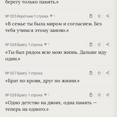
берегу только память.»
№ 025
·
Короткие
·
1 строка
♥ 1
«В семье ты была миром и согласием. Без 
тебя учимся этому заново.»
№ 026
·
Брату
·
1 строка
♥ 1
«Ты был рядом всю мою жизнь. Дальше иду 
один.»
№ 027
·
Брату
·
1 строка
«Брат по крови, друг по жизни.»
№ 028
·
Брату
·
1 строка
♥ 1
«Одно детство на двоих, одна память — 
теперь на одного.»