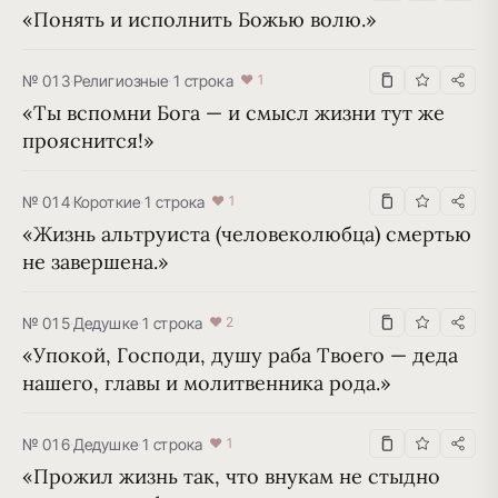
«Понять и исполнить Божью волю.»
№ 013
·
Религиозные
·
1 строка
♥ 1
«Ты вспомни Бога — и смысл жизни тут же 
прояснится!»
№ 014
·
Короткие
·
1 строка
♥ 1
«Жизнь альтруиста (человеколюбца) смертью 
не завершена.»
№ 015
·
Дедушке
·
1 строка
♥ 2
«Упокой, Господи, душу раба Твоего — деда 
нашего, главы и молитвенника рода.»
№ 016
·
Дедушке
·
1 строка
♥ 1
«Прожил жизнь так, что внукам не стыдно 