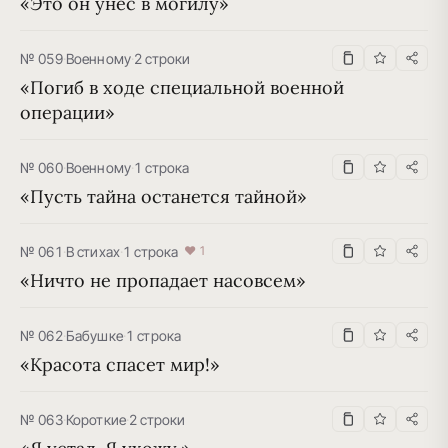
«Это он унес в могилу»
№ 059
·
Военному
·
2 строки
«Погиб в ходе специальной военной 
операции»
№ 060
·
Военному
·
1 строка
«Пусть тайна останется тайной»
№ 061
·
В стихах
·
1 строка
♥ 1
«Ничто не пропадает насовсем»
№ 062
·
Бабушке
·
1 строка
«Красота спасет мир!»
№ 063
·
Короткие
·
2 строки