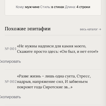
Кому:
мужчине
·
Стиль:
в стихах
·
Длина:
4 строки
Похожие эпитафии
весь каталог →
«Не нужны надписи для камня моего,
№ 001
Скажите просто здесь: «Он был, и нет его»!»
Скопировать
«Разве жизнь – лишь одна суета, Стресс,
надрыв, напряжение сил, И забвеньем
№ 002
покроют года Сиротские зв…»
Скопировать