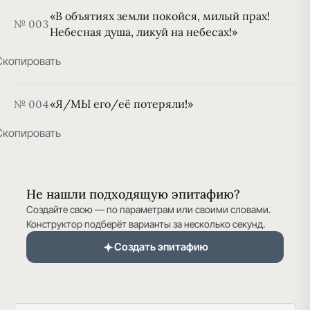
«В объятиях земли покойся, милый прах!
№ 003
Небесная душа, ликуй на небесах!»
Скопировать
«Я/МЫ его/её потеряли!»
№ 004
Скопировать
Не нашли подходящую эпитафию?
Создайте свою — по параметрам или своими словами.
Конструктор подберёт варианты за несколько секунд.
Создать эпитафию