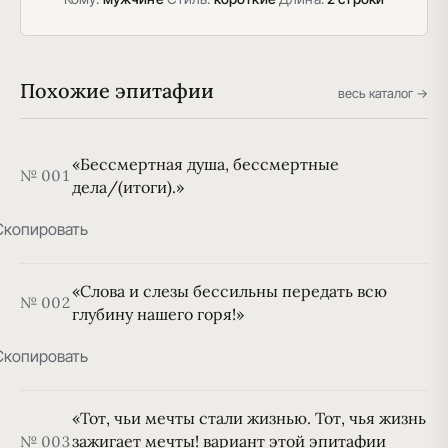
Похожие эпитафии
весь каталог →
«Бессмертная душа, бессмертные
№ 001
дела/(итоги).»
Скопировать
«Слова и слезы бессильны передать всю
№ 002
глубину нашего горя!»
Скопировать
«Тот, чьи мечты стали жизнью. Тот, чья жизнь
зажигает мечты! вариант этой эпитафии
№ 003