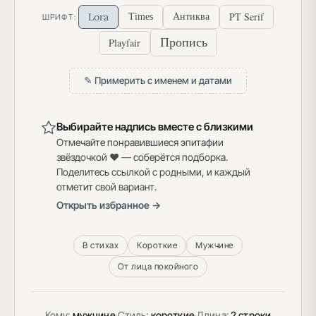
PT Serif
Lora
Times
Антиква
ШРИФТ:
Пропись
Playfair
✎ Примерить с именем и датами
Выбирайте надпись вместе с близкими
Отмечайте понравившиеся эпитафии
звёздочкой ♥ — соберётся подборка.
Поделитесь ссылкой с родными, и каждый
отметит свой вариант.
Открыть избранное →
В стихах
Короткие
Мужчине
От лица покойного
Кому:
мужчине
·
Стиль:
короткие
·
Длина:
2 строки