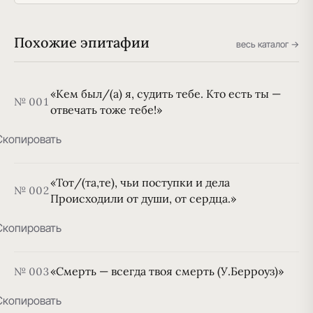
Похожие эпитафии
весь каталог →
«Кем был/(а) я, судить тебе. Кто есть ты —
№ 001
отвечать тоже тебе!»
Скопировать
«Тот/(та,те), чьи поступки и дела
№ 002
Происходили от души, от сердца.»
Скопировать
«Смерть — всегда твоя смерть (У.Берроуз)»
№ 003
Скопировать