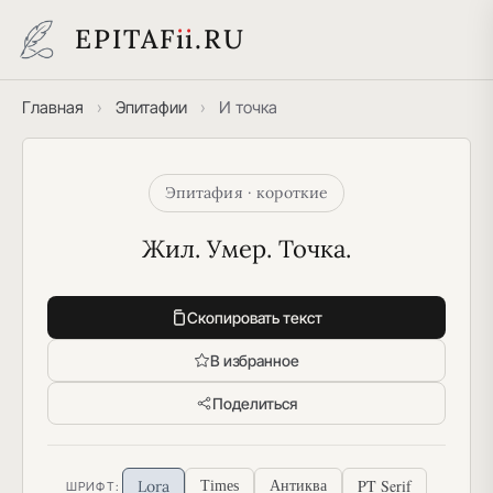
EPITAF
i
i
.RU
Главная
›
Эпитафии
›
И точка
Эпитафия · короткие
Жил. Умер. Точка.
Скопировать текст
В избранное
Поделиться
PT Serif
Lora
Times
Антиква
ШРИФТ: