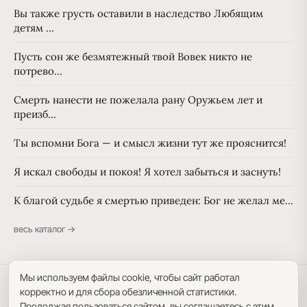
Вы также грусть оставили в наследство Любящим
детям …
Пусть сон же безмятежный твой Вовек никто не
потрево…
Смерть нанести не пожелала рану Оружьем лет и
преизб…
Ты вспомни Бога — и смысл жизни тут же прояснится!
Я искал свободы и покоя! Я хотел забыться и заснуть!
К благой судьбе я смертью приведен: Бог не желал ме…
весь каталог →
Мы используем файлы cookie, чтобы сайт работал
Политика конфиденциальности
·
Пользовательское соглашение
·
корректно и для сбора обезличенной статистики.
Карта сайта
Продолжая пользоваться сайтом, вы соглашаетесь с этим.