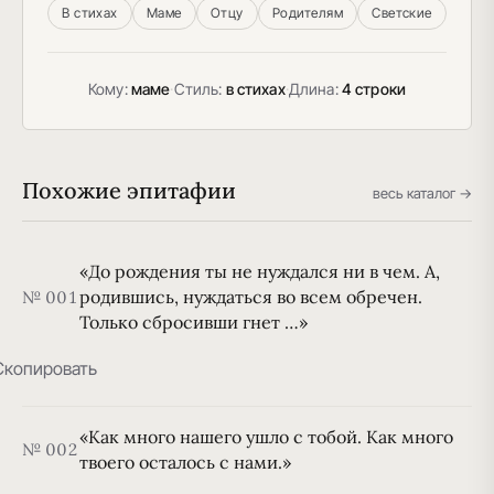
В стихах
Маме
Отцу
Родителям
Светские
Кому:
маме
·
Стиль:
в стихах
·
Длина:
4 строки
Похожие эпитафии
весь каталог →
«До рождения ты не нуждался ни в чем. А,
родившись, нуждаться во всем обречен.
№ 001
Только сбросивши гнет …»
Скопировать
«Как много нашего ушло с тобой. Как много
№ 002
твоего осталось с нами.»