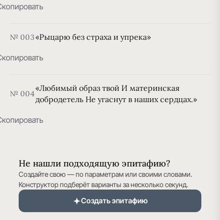
Скопировать
«Рыцарю без страха и упрека»
№ 003
Скопировать
«Любимый образ твой И материнская
№ 004
добродетель Не угаснут в наших сердцах.»
Скопировать
Не нашли подходящую эпитафию?
Создайте свою — по параметрам или своими словами.
Конструктор подберёт варианты за несколько секунд.
Создать эпитафию