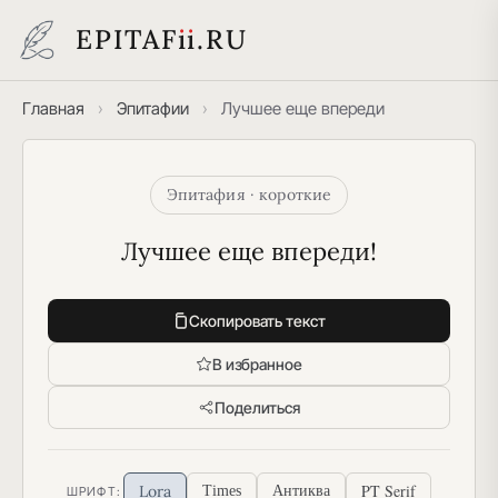
EPITAF
i
i
.RU
Главная
›
Эпитафии
›
Лучшее еще впереди
Эпитафия · короткие
Лучшее еще впереди!
Скопировать текст
В избранное
Поделиться
PT Serif
Lora
Times
Антиква
ШРИФТ: