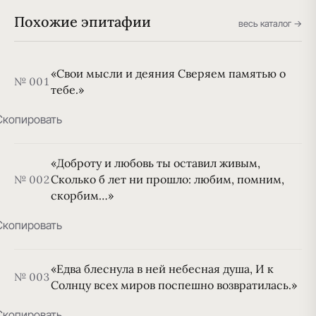
Похожие эпитафии
весь каталог →
«Свои мысли и деяния Сверяем памятью о
№ 001
тебе.»
Скопировать
«Доброту и любовь ты оставил живым,
Сколько б лет ни прошло: любим, помним,
№ 002
скорбим…»
Скопировать
«Едва блеснула в ней небесная душа, И к
№ 003
Солнцу всех миров поспешно возвратилась.»
Скопировать