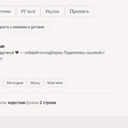
PT Serif
Playfair
Пропись
тиква
рить с именем и датами
ими
здочкой ♥ — соберётся подборка. Поделитесь ссылкой с
т.
Молодым
Мужу
Мужчине
иль:
короткая
·
Длина:
2 строки