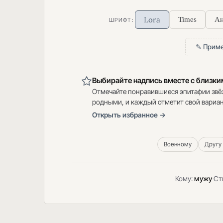
Lora
Times
Ан
ШРИФТ:
✎ Приме
Выбирайте надпись вместе с близк
Отмечайте понравившиеся эпитафии звё
родными, и каждый отметит свой вариан
Открыть избранное →
Военному
Другу
Кому:
мужу
·
Ст