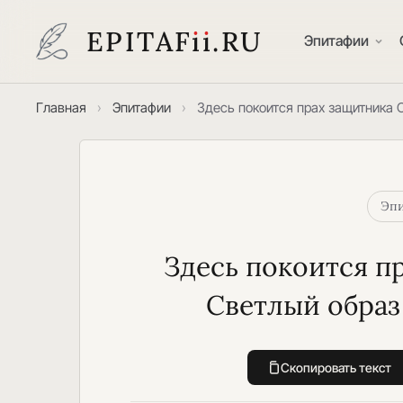
EPITAF
i
i
.RU
Эпитафии
Главная
›
Эпитафии
›
Здесь покоится прах защитника 
Эпи
Здесь покоится п
Светлый образ
Скопировать текст