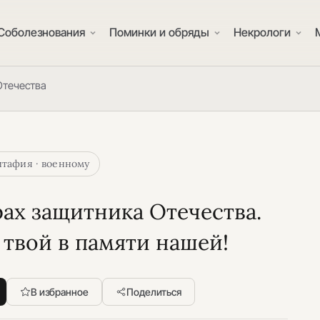
Соболезнования
Поминки и обряды
Некрологи
Отечества
тафия · военному
рах защитника Отечества.
 твой в памяти нашей!
В избранное
Поделиться