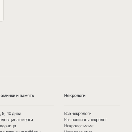
Поминки и память
Некрологи
, 9, 40 дней
Все некрологи
одовщина смерти
Как написать некролог
Радоница
Некролог маме
одительские субботы
Некролог отцу