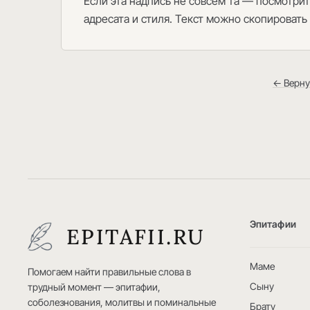
Если эта надпись не совсем та — посмотрит
адресата и стиля. Текст можно скопировать
← Верну
Эпитафии
EPITAFII.RU
Маме
Помогаем найти правильные слова в
Сыну
трудный момент — эпитафии,
соболезнования, молитвы и поминальные
Брату