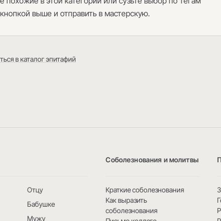
е похожие в этой категории или сузьте выбор по тегам
 кнопкой выше и отправить в мастерскую.
ться в каталог эпитафий
Соболезнования и молитвы
Отцу
Краткие соболезнования
3
Как выразить
Г
Бабушке
соболезнования
Мужу
Письмо коллеге
Р