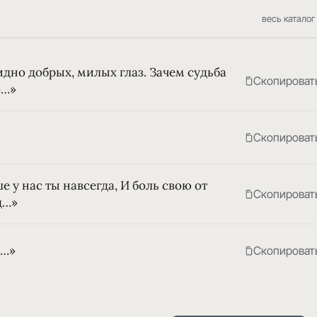
весь каталог
идно добрых, милых глаз. Зачем судьба
Скопироват
о…»
Скопироват
ше у нас ты навсегда, И боль свою от
Скопироват
д…»
ь…»
Скопироват