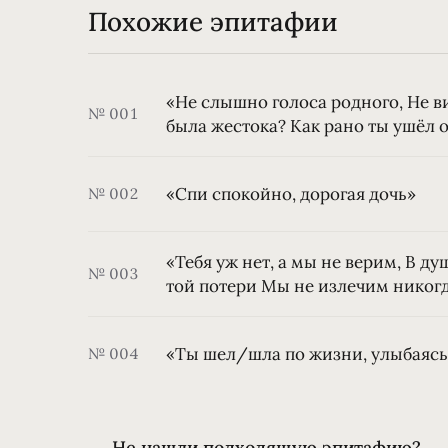
Похожие эпитафии
«Не слышно голоса родного, Не в
№ 001
была жестока? Как рано ты ушёл 
«Спи спокойно, дорогая дочь»
№ 002
«Тебя уж нет, а мы не верим, В ду
№ 003
той потери Мы не излечим никог
«Ты шел/шла по жизни, улыбаяс
№ 004
Не нашли подходящую эпитафию?