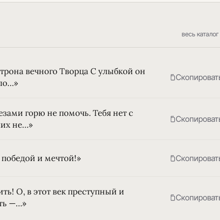
весь каталог
 трона вечного Творца С улыбкой он
Скопироват
сло…»
зами горю не помочь. Тебя нет с
Скопироват
ших не…»
а победой и мечтой!»
Скопироват
ть! О, в этот век преступный и
Скопироват
ать —…»