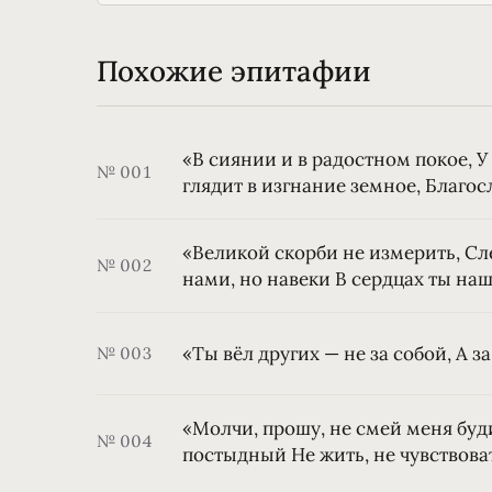
Похожие эпитафии
«В сиянии и в радостном покое, У
№ 001
глядит в изгнание земное, Благо
«Великой скорби не измерить, Сле
№ 002
нами, но навеки В сердцах ты на
«Ты вёл других — не за собой, А з
№ 003
«Молчи, прошу, не смей меня буди
№ 004
постыдный Не жить, не чувствов