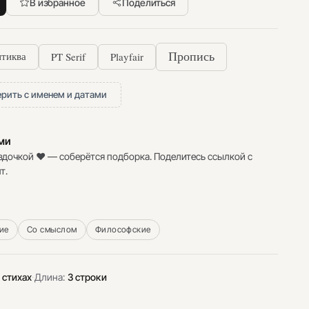
В избранное
Поделиться
PT Serif
Playfair
Пропись
тиква
рить с именем и датами
ими
здочкой ♥ — соберётся подборка. Поделитесь ссылкой с
т.
ие
Со смыслом
Философские
 стихах
·
Длина:
3 строки