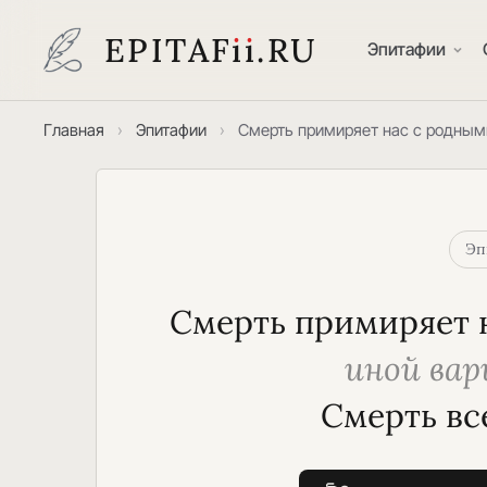
EPITAF
i
i
.RU
Эпитафии
Главная
›
Эпитафии
›
Смерть примиряет нас с родным
Эп
Смерть примиряет 
иной ва
 Смерть в