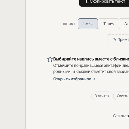
Скопировать текст
Lora
Times
Ан
ШРИФТ:
✎ Приме
Выбирайте надпись вместе с близк
Отмечайте понравившиеся эпитафии звё
родными, и каждый отметит свой вариан
Открыть избранное →
В стихах
Светск
Стиль:
в