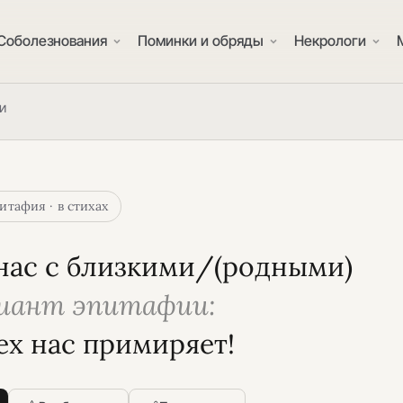
Соболезнования
Поминки и обряды
Некрологи
и
итафия · в стихах
нас с близкими/(родными)
риант эпитафии:
сех нас примиряет!