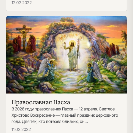
общецерковные торжества в память о…
12.02.2022
Православная Пасха
В 2026 году православная Пасха — 12 апреля. Светлое
Христово Воскресение — главный праздник церковного
года. Для тех, кто потерял близких, он…
11.02.2022