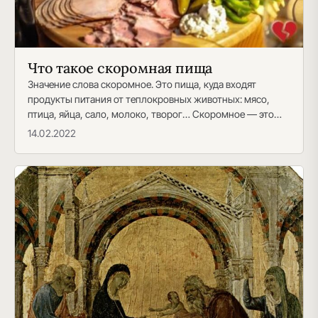
Что такое скоромная пища
Значение слова скоромное. Это пища, куда входят
продукты питания от теплокровных животных: мясо,
птица, яйца, сало, молоко, творог… Скоромное — это
Таким…
14.02.2022