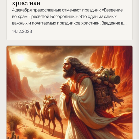
христиан
4 декабря православные отмечают праздник «Введение
во храм Пресвятой Богородицы». Это один из самых
важных и почитаемых праздников христиан. Введение во
храм…
14.12.2023