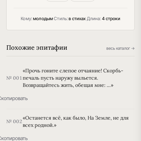
Кому:
молодым
·
Стиль:
в стихах
·
Длина:
4 строки
Похожие эпитафии
весь каталог →
«Прочь гоните слепое отчаяние! Скорбь-
печаль пусть наружу выльется.
№ 001
Возвращайтесь жить, обещая мне: …»
Скопировать
«Останется всё, как было, На Земле, не для
№ 002
всех родной.»
Скопировать