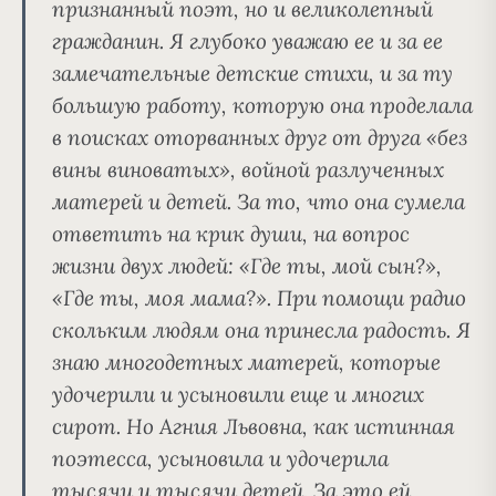
признанный поэт, но и великолепный
гражданин. Я глубоко уважаю ее и за ее
замечательные детские стихи, и за ту
большую работу, которую она проделала
в поисках
оторванных друг от друга «без
вины виноватых», войной разлученных
матерей и детей
. За то, что она сумела
ответить на крик души, на вопрос
жизни двух людей: «Где ты, мой сын?»,
«Где ты, моя мама?».
При помощи радио
скольким людям она принесла радость
. Я
знаю многодетных матерей, которые
удочерили и усыновили еще и многих
сирот. Но Агния Львовна, как истинная
поэтесса, усыновила и удочерила
тысячи и тысячи детей. За это ей