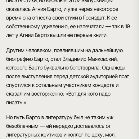
писать стихи, но веселые. Этой выпускницей
оказалась
Агния Барто
, и уже через некоторое
время она отнесла свои стихи в Госиздат. К ее
собственному удивлению, ее напечатали — так
в 19
лет у Агнии Барто вышли ее первые книги
.
Другим человеком, повлиявшим на дальнейшую
биографию Барто
,
стал Владимир Маяковский
,
которого Барто буквально боготворила. Однажды
после выступления перед детской аудиторией поэт
спустился к остальным участникам концерта и
сказал им восторженно:
«Вот для кого надо
писать!»
.
Но путь Барто в литературу был не таким уж
безоблачным — ей нередко доставалось от
литературных критиков и коллег по цеху, мол,