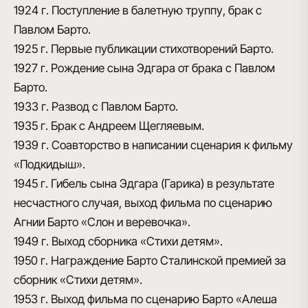
1924 г.
Поступление в балетную труппу, брак с
Павлом Барто.
1925 г.
Первые публикации стихотворений Барто.
1927 г.
Рождение сына Эдгара от брака с Павлом
Барто.
1933 г.
Развод с Павлом Барто.
1935 г.
Брак с Андреем Щегляевым.
1939 г.
Соавторство в написании сценария к фильму
«Подкидыш».
1945 г.
Гибель сына Эдгара (Гарика) в результате
несчастного случая, выход фильма по сценарию
Агнии Барто «Слон и веревочка».
1949 г.
Выход сборника «Стихи детям».
1950 г.
Награждение Барто Сталинской премией за
сборник «Стихи детям».
1953 г.
Выход фильма по сценарию Барто «Алеша