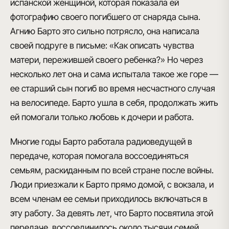
испанской женщиной, которая показала ей
фотографию своего погибшего от снаряда сына.
Агнию Барто это сильно потрясло, она написала
своей подруге в письме: «Как описать чувства
матери, пережившей своего ребенка?» Но через
несколько лет она и сама испытала такое же горе —
ее старший сын погиб во время несчастного случая
на велосипеде. Барто ушла в себя, продолжать жить
ей помогали только любовь к дочери и работа.
Многие годы
Барто работала радиоведущей
в
передаче, которая помогала воссоединяться
семьям, раскиданным по всей стране после войны.
Люди приезжали к Барто прямо домой, с вокзала, и
всем членам ее семьи приходилось включаться в
эту работу. За девять лет, что Барто посвятила этой
передаче, воссоединилось около тысячи семей.