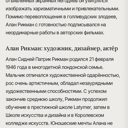
отъявленных экранных негодяев он ухитрялся
изображать харизматичными и привлекательными.
Помимо перевоплощения в голливудских злодеев,
Алан Рикман с готовностью подписывался на
неординарные работы в авторских фильмах.
Алан Рикман: художник, дизайнер, актёр
Алан Сидней Патрик Рикман
родился 21 февраля
1946 года в многодетной лондонской семье.
Мальчик отличался художественной одарённостью,
рос очень артистичным,
обладал незаурядными
художественными способностями
. С успехом
закончив среднюю школу, Рикман продолжил
обучение в престижной школе Latymer, затем в
Школе искусства и дизайна и в Королевском
колледже искусств. Юношеские мечты Алана не