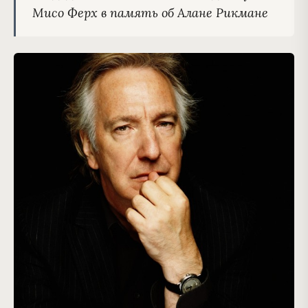
Мисо Ферх в память об Алане Рикмане