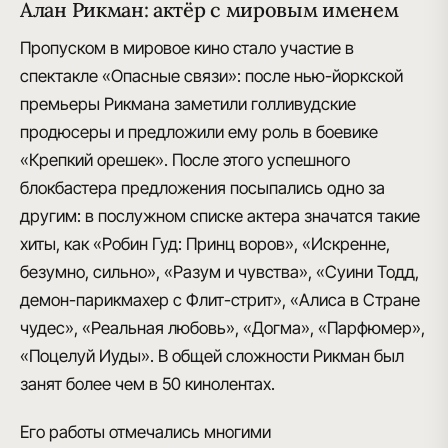
Алан Рикман: актёр с мировым именем
Пропуском в мировое кино стало
участие в
спектакле «Опасные связи»
: после нью-йоркской
премьеры Рикмана заметили голливудские
продюсеры и предложили ему роль в
боевике
«Крепкий орешек»
. После этого успешного
блокбастера предложения посыпались одно за
другим: в послужном списке актера значатся такие
хиты, как «Робин Гуд: Принц воров», «Искренне,
безумно, сильно», «Разум и чувства», «Суини Тодд,
демон-парикмахер с Флит-стрит», «Алиса в Стране
чудес», «Реальная любовь», «Догма», «Парфюмер»,
«Поцелуй Иуды». В общей сложности Рикман был
занят более чем в 50 кинолентах.
Его работы отмечались многими