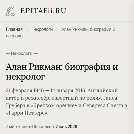
EPITAF
i
i
.RU
Главная
›
Некрологи
›
Алан Рикман: биография и
некролог
— Некрологи —
Алан Рикман: биография и
некролог
21 февраля 1946 — 14 января 2016. Английский
актёр и режиссёр, известный по ролям Ганса
Грубера в «Крепком орешке» и Северуса Снегга в
«Гарри Поттере».
7 мин чтения
·
Обновлено:
Июнь 2026