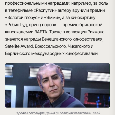
профессиональными наградами: например, за роль
в телефильме «Распутин» актеру вручили
премии
«Золотой глобус» и «Эмми»
, а за кинокартину
«Робин Гуд, принц воров» —
премию британской
киноакадемии BAFTA
. Также в коллекции Рикмана
значатся награды Венецианского кинофестиваля,
Satellite Award, Брюссельского, Чикагского и
Берлинского международных кинофестивалей.
В роли Александра Дейна («В поисках галактики», 1999)