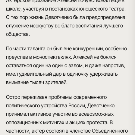
Актерское призвание Алексей почувствовал еще в
школе, участвуя
в постановках юношеского театра
.
С тех пор жизнь Девотченко была предопределена:
служение исскуству во благо воспитания лучшего
общества.
По части таланта он был вне конкуренции
, особенно
преуспев в моноспектаклях. Алексей не боялся
оставаться один на один с залом, и даже напротив,
имел удивительный дар в одиночку удерживать
внимание тысяч зрителей.
Остро переживая проблемы современного
политического устройства России, Девотченко
принимал активное участие во всевозможных
оппозиционных
митингах и акциях протеста
. В
частности, актер состоял в членстве Объединенного