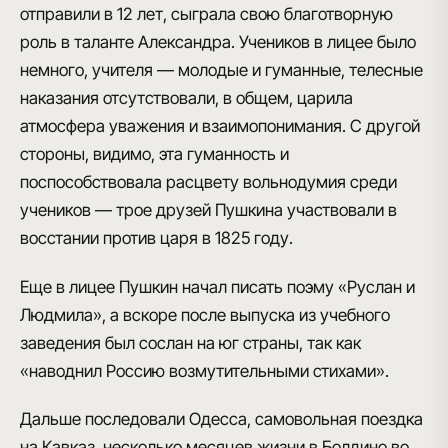
отправили в 12 лет, сыграла свою благотворную
роль в таланте Александра. Учеников в лицее было
немного, учителя — молодые и гуманные, телесные
наказания отсутствовали, в общем, царила
атмосфера уважения и взаимопонимания. С другой
стороны, видимо, эта гуманность и
поспособствовала расцвету вольнодумия среди
учеников —
трое друзей Пушкина участвовали в
восстании против царя в 1825 году
.
Еще в лицее Пушкин начал писать поэму «Руслан и
Людмила»
, а вскоре после выпуска из учебного
заведения был сослан на юг страны, так как
«наводнил Россию возмутительными стихами».
Дальше последовали
Одесса
, самовольная поездка
на
Кавказ
, несколько месяцев жизни в
Болдино
во