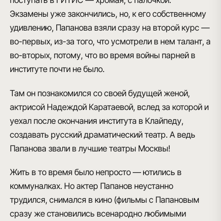
поступать в ГИТИС
— хромая, с палочкой.
Экзамены уже закончились, но, к его собственному
удивлению, Папанова
взяли сразу на второй курс
—
во-первых, из-за того, что усмотрели в нем талант, а
во-вторых, потому, что во время войны парней в
институте почти не было.
Там он познакомился со своей будущей женой,
актрисой Надеждой Каратаевой
, вслед за которой и
уехал после окончания института в Клайпеду,
создавать русский драматический театр. А ведь
Папанова звали в лучшие театры Москвы!
Жить в то время было непросто —
ютились в
коммуналках
. Но актер Папанов неустанно
трудился, снимался в кино (фильмы с Папановым
сразу же становились всенародно любимыми