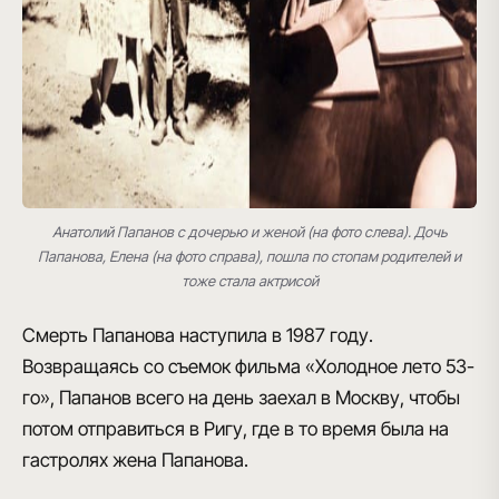
Анатолий Папанов с дочерью и женой (на фото слева). Дочь
Папанова, Елена (на фото справа), пошла по стопам родителей и
тоже стала актрисой
Смерть Папанова наступила в 1987 году.
Возвращаясь со съемок
фильма «Холодное лето 53-
го»
, Папанов всего на день заехал в Москву, чтобы
потом отправиться в Ригу, где в то время была на
гастролях жена Папанова.